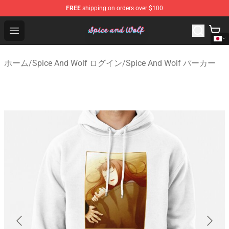
FREE
shipping on orders over $100
Spice And Wolf Store - Official Spice And Wolf Merchand
Open menu
ホーム
/
Spice And Wolf ログイン
/
Spice And Wolf パーカー