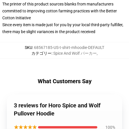
The printer of this product sources blanks from manufacturers
committed to improving cotton farming practices with the Better
Cotton Initiative
Since every item is made just for you by your local third-party fulfiller,
there may be slight variances in the product received
SKU
:
68567185-US-t-shirt-mhoodie-DEFAULT
カテゴリー
:
Spice And Wolf パーカー
,
What Customers Say
3 reviews for Horo Spice and Wolf
Pullover Hoodie
★★★★★
100%