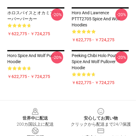
ホロスパイスとオカミプルオ
Horo And Lawrence
-20%
-20%
ーバーパーカー
PTTT2705 Spice And Wolf
Hoodies
￥622,775 - ￥724,275
￥622,775 - ￥724,275
Horo Spice And Wolf Pullover
Peeking Chibi Holo Pout -
-20%
-20%
Hoodie
Spice And Wolf Pullover
Hoodie
￥622,775 - ￥724,275
￥622,775 - ￥724,275
Footer
世界中に配送
安心してお買い物
200カ国以上に配送
クリックから配送まで24/7保護