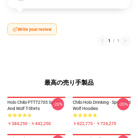
Write your review
1
/
1
最高の売り手製品
Holo Chibi PTTT2705 Spice
Chibi Holo Drinking - Spice And
-20%
-20%
And Wolf T-Shirts
Wolf Hoodies
￥384,250 - ￥442,250
￥622,775 - ￥724,275