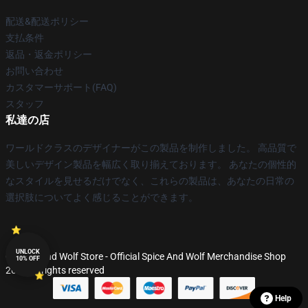
配送&配送ポリシー
支払条件
返品・返金ポリシー
お問い合わせ
カスタマーサポート(FAQ)
スタッフ
私達の店
ワールドクラスのデザイナーがこの製品を制作しました。 高品質で
美しいデザイン製品を幅広く取り揃えております。 あなたの個性的
なスタイルを見せるだけでなく、これらの製品は、あなたの日常の
選択肢についてよく感じることができます。
UNLOCK
© Spice And Wolf Store - Official Spice And Wolf Merchandise Shop
10% OFF
2026 all rights reserved
Help