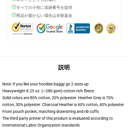
すべての小包に追跡番号を提供
商品が届かない場合は全額返金
説明
Note: If you like your hoodies baggy go 2 sizes up
Heavyweight 8.25 oz. (~280 gsm) cotton-rich fleece
Solid colors are 80% cotton, 20% polyester. Heather Grey is 70%
cotton, 30% polyester. Charcoal Heather is 60% cotton, 40% polyester
Front pouch pocket, matching drawstring and rib cuffs
The third party printer of this product is evaluated according to
International Labor Organization standards