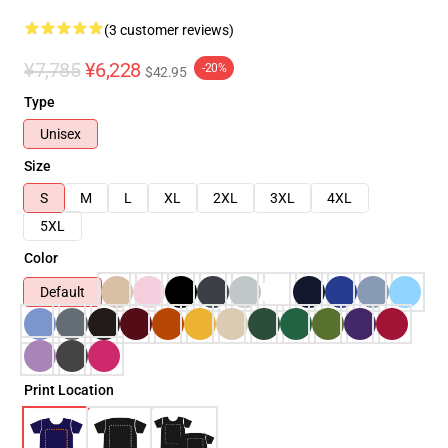
(3 customer reviews)
¥7,785
¥6,228
-20%
$42.95
Type
Unisex
Size
S
M
L
XL
2XL
3XL
4XL
5XL
Color
Default
Print Location