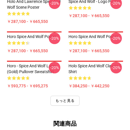
Holo And Lawrence Spice And
Spice And Wolf - Logo Poster
-20%
-20%
Wolf Scene Poster
￥287,100 - ￥665,550
￥287,100 - ￥665,550
Horo Spice And Wolf Poster
Horo Spice And Wolf Poster
-20%
-20%
￥287,100 - ￥665,550
￥287,100 - ￥665,550
Horo - Spice And Wolf Logo
Holo Spice And Wolf Classic T-
-20%
-20%
(Gold) Pullover Sweatshirt
Shirt
￥593,775 - ￥695,275
￥384,250 - ￥442,250
もっと見る
関連商品