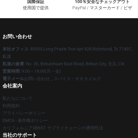
国際保証
100％安全なチェックアウト
使用国で提供
PayPal / マスターカード / ビザ
お問い合わせ
本社オフィス
: 95555 Long Prairie Trce Apt 928 Richmond, Tx 77407,
私達
私達の倉庫
: No. 36, Beisanhuan East Road, Beitun City, 北京, CN
営業時間
: 9:00～18:00(月～金)
電子メール
お問い合わせ _ スパイス・オオカメルク
会社案内
私たちについて
利用規約
プライバシーポリシー
DMCA - 著作権ポリシー
カリフォルニアSB657: サプライチェーンの透明性法
当社のサポート