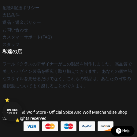
配送&配送ポリシー
支払条件
返品・返金ポリシー
お問い合わせ
カスタマーサポート(FAQ)
スタッフ
私達の店
ワールドクラスのデザイナーがこの製品を制作しました。 高品質で
美しいデザイン製品を幅広く取り揃えております。 あなたの個性的
なスタイルを見せるだけでなく、これらの製品は、あなたの日常の
選択肢についてよく感じることができます。
UNLOCK
© Spice And Wolf Store - Official Spice And Wolf Merchandise Shop
10% OFF
2026 all rights reserved
Help