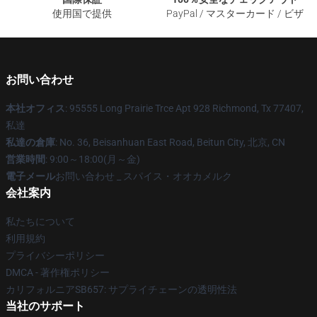
使用国で提供
PayPal / マスターカード / ビザ
お問い合わせ
本社オフィス
: 95555 Long Prairie Trce Apt 928 Richmond, Tx 77407,
私達
私達の倉庫
: No. 36, Beisanhuan East Road, Beitun City, 北京, CN
営業時間
: 9:00～18:00(月～金)
電子メール
お問い合わせ _ スパイス・オオカメルク
会社案内
私たちについて
利用規約
プライバシーポリシー
DMCA - 著作権ポリシー
カリフォルニアSB657: サプライチェーンの透明性法
当社のサポート