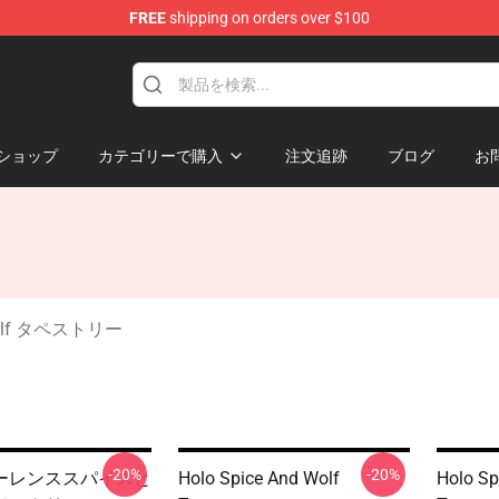
FREE
shipping on orders over $100
andise Shop
ショップ
カテゴリーで購入
注文追跡
ブログ
お
 Wolf タペストリー
-20%
-20%
ーレンススパイスと
Holo Spice And Wolf
Holo Sp