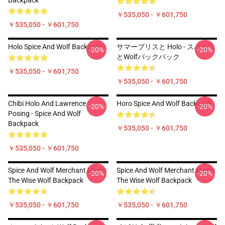
Backpack
￥535,050 - ￥601,750
￥535,050 - ￥601,750
Holo Spice And Wolf Backpack
サマーブリスと Holo - スパイス
-20%
-20%
とWolfバックパック
￥535,050 - ￥601,750
￥535,050 - ￥601,750
Chibi Holo And Lawrence
Horo Spice And Wolf Backpack
-20%
-20%
Posing - Spice And Wolf
Backpack
￥535,050 - ￥601,750
￥535,050 - ￥601,750
Spice And Wolf Merchant Meets
Spice And Wolf Merchant Meets
-20%
-20%
The Wise Wolf Backpack
The Wise Wolf Backpack
￥535,050 - ￥601,750
￥535,050 - ￥601,750