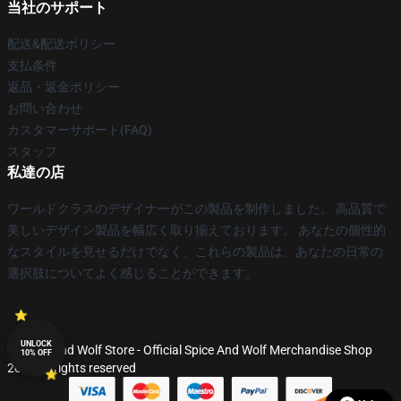
当社のサポート
配送&配送ポリシー
支払条件
返品・返金ポリシー
お問い合わせ
カスタマーサポート(FAQ)
スタッフ
私達の店
ワールドクラスのデザイナーがこの製品を制作しました。 高品質で
美しいデザイン製品を幅広く取り揃えております。 あなたの個性的
なスタイルを見せるだけでなく、これらの製品は、あなたの日常の
選択肢についてよく感じることができます。
UNLOCK
© Spice And Wolf Store - Official Spice And Wolf Merchandise Shop
10% OFF
2026 all rights reserved