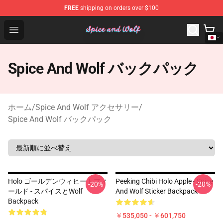
FREE
shipping on orders over $100
Spice And Wolf Store - Official Spice And Wolf Merchand
Open menu
Spice And Wolf バックパック
ホーム
/
Spice And Wolf アクセサリー
/
Spice And Wolf バックパック
Holo ゴールデンウィヒートフィ
Peeking Chibi Holo Apple - Spice
-20%
-20%
ールド - スパイスとWolf
And Wolf Sticker Backpack
Backpack
￥535,050 - ￥601,750