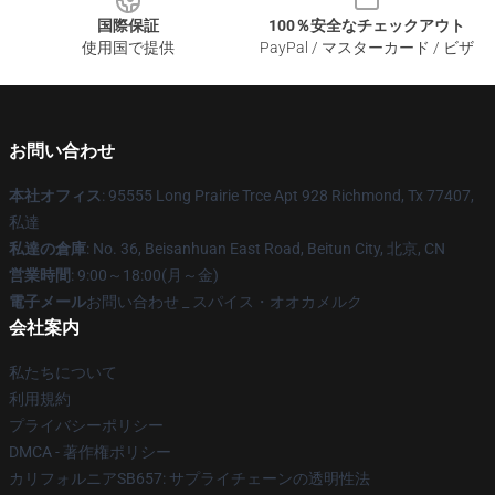
国際保証
100％安全なチェックアウト
使用国で提供
PayPal / マスターカード / ビザ
お問い合わせ
本社オフィス
: 95555 Long Prairie Trce Apt 928 Richmond, Tx 77407,
私達
私達の倉庫
: No. 36, Beisanhuan East Road, Beitun City, 北京, CN
営業時間
: 9:00～18:00(月～金)
電子メール
お問い合わせ _ スパイス・オオカメルク
会社案内
私たちについて
利用規約
プライバシーポリシー
DMCA - 著作権ポリシー
カリフォルニアSB657: サプライチェーンの透明性法