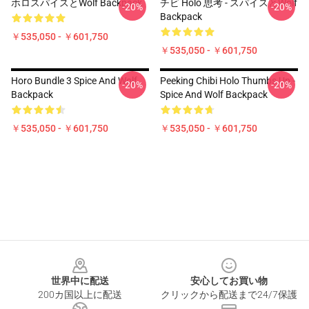
ホロスパイスとWolf Backpack
チビ Holo 思考 - スパイスとWolf
-20%
-20%
Backpack
￥535,050 - ￥601,750
￥535,050 - ￥601,750
Horo Bundle 3 Spice And Wolf
Peeking Chibi Holo Thumbs Up -
-20%
-20%
Backpack
Spice And Wolf Backpack
￥535,050 - ￥601,750
￥535,050 - ￥601,750
Footer
世界中に配送
安心してお買い物
200カ国以上に配送
クリックから配送まで24/7保護