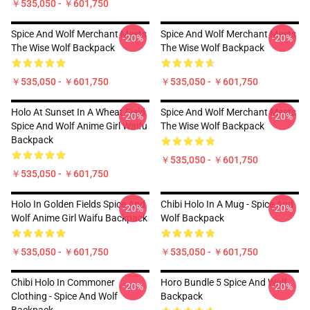
￥535,050 - ￥601,750
Spice And Wolf Merchant Meets
Spice And Wolf Merchant Meets
-20%
-20%
The Wise Wolf Backpack
The Wise Wolf Backpack
￥535,050 - ￥601,750
￥535,050 - ￥601,750
Holo At Sunset In A Wheat Field
Spice And Wolf Merchant Meets
-20%
-20%
Spice And Wolf Anime Girl Waifu
The Wise Wolf Backpack
Backpack
￥535,050 - ￥601,750
￥535,050 - ￥601,750
Holo In Golden Fields Spice And
Chibi Holo In A Mug - Spice And
-20%
-20%
Wolf Anime Girl Waifu Backpack
Wolf Backpack
￥535,050 - ￥601,750
￥535,050 - ￥601,750
Chibi Holo In Commoner
Horo Bundle 5 Spice And Wolf
-20%
-20%
Clothing - Spice And Wolf
Backpack