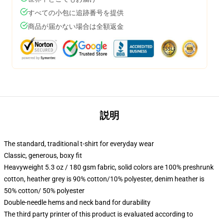
すべての小包に追跡番号を提供
商品が届かない場合は全額返金
説明
The standard, traditional t-shirt for everyday wear
Classic, generous, boxy fit
Heavyweight 5.3 oz / 180 gsm fabric, solid colors are 100% preshrunk
cotton, heather grey is 90% cotton/10% polyester, denim heather is
50% cotton/ 50% polyester
Double-needle hems and neck band for durability
The third party printer of this product is evaluated according to