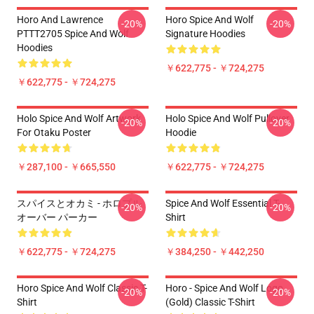
Horo And Lawrence
Horo Spice And Wolf
-20%
-20%
PTTT2705 Spice And Wolf
Signature Hoodies
Hoodies
￥622,775 - ￥724,275
￥622,775 - ￥724,275
Holo Spice And Wolf Artwork
Holo Spice And Wolf Pullover
-20%
-20%
For Otaku Poster
Hoodie
￥287,100 - ￥665,550
￥622,775 - ￥724,275
スパイスとオカミ - ホロプル
Spice And Wolf Essential T-
-20%
-20%
オーバー パーカー
Shirt
￥622,775 - ￥724,275
￥384,250 - ￥442,250
Horo Spice And Wolf Classic T-
Horo - Spice And Wolf Logo
-20%
-20%
Shirt
(Gold) Classic T-Shirt