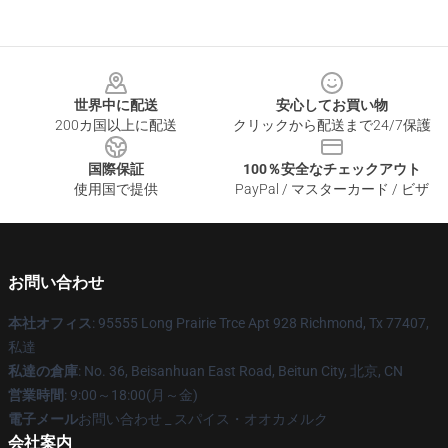
Footer
世界中に配送
安心してお買い物
200カ国以上に配送
クリックから配送まで24/7保護
国際保証
100％安全なチェックアウト
使用国で提供
PayPal / マスターカード / ビザ
お問い合わせ
本社オフィス
: 95555 Long Prairie Trce Apt 928 Richmond, Tx 77407,
私達
私達の倉庫
: No. 36, Beisanhuan East Road, Beitun City, 北京, CN
営業時間
: 9:00～18:00(月～金)
電子メール
お問い合わせ _ スパイス・オオカメルク
会社案内