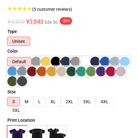
(5 customer reviews)
¥4,803
¥3,843
-20%
$26.50
Type
Unisex
Color
Default
Size
S
M
L
XL
2XL
3XL
4XL
5XL
Print Location