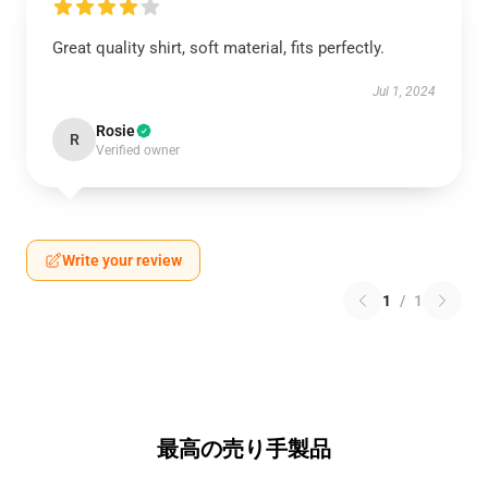
Great quality shirt, soft material, fits perfectly.
Jul 1, 2024
Rosie
R
Verified owner
Write your review
1
/
1
最高の売り手製品