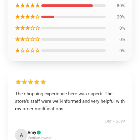
★★★★★
80%
★★★★☆
20%
★★★☆☆
0%
★★☆☆☆
0%
★☆☆☆☆
0%
The shopping experience here was superb. The
store's staff were well-informed and very helpful with
my order modifications.
Dec 7, 2024
Amy
A
Verified owner