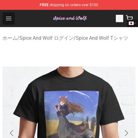
FREE
shipping on orders over $100
Spice And Wolf Store - Official Spice And Wolf Merchand
Open menu
ホーム
/
Spice And Wolf ログイン
/
Spice And Wolf Tシャツ