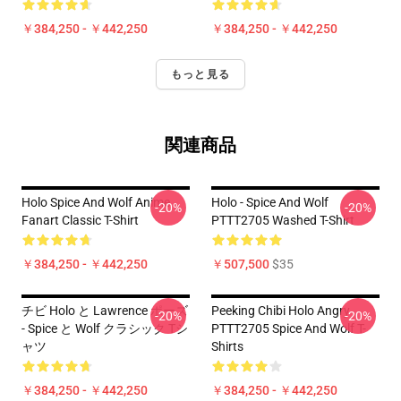
￥384,250 - ￥442,250
￥384,250 - ￥442,250
もっと見る
関連商品
Holo Spice And Wolf Anime
Holo - Spice And Wolf
-20%
-20%
Fanart Classic T-Shirt
PTTT2705 Washed T-Shirt
￥384,250 - ￥442,250
￥507,500
$35
チビ Holo と Lawrence ポーズ
Peeking Chibi Holo Angry
-20%
-20%
- Spice と Wolf クラシック Tシ
PTTT2705 Spice And Wolf T-
ャツ
Shirts
￥384,250 - ￥442,250
￥384,250 - ￥442,250