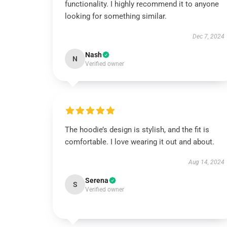
functionality. I highly recommend it to anyone
looking for something similar.
Dec 7, 2024
Nash
N
Verified owner
The hoodie’s design is stylish, and the fit is
comfortable. I love wearing it out and about.
Aug 14, 2024
Serena
S
Verified owner