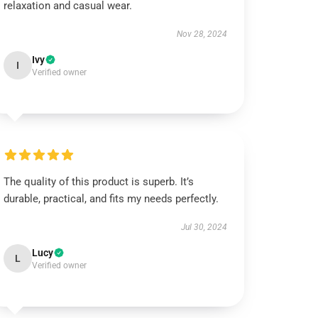
relaxation and casual wear.
Nov 28, 2024
Ivy
I
Verified owner
The quality of this product is superb. It’s
durable, practical, and fits my needs perfectly.
Jul 30, 2024
Lucy
L
Verified owner