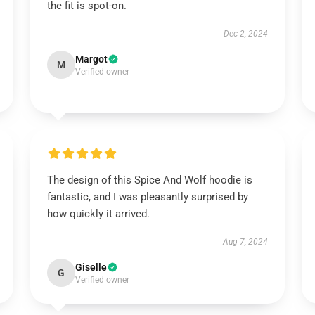
the fit is spot-on.
Dec 2, 2024
Margot
M
Verified owner
The design of this Spice And Wolf hoodie is
fantastic, and I was pleasantly surprised by
how quickly it arrived.
Aug 7, 2024
Giselle
G
Verified owner