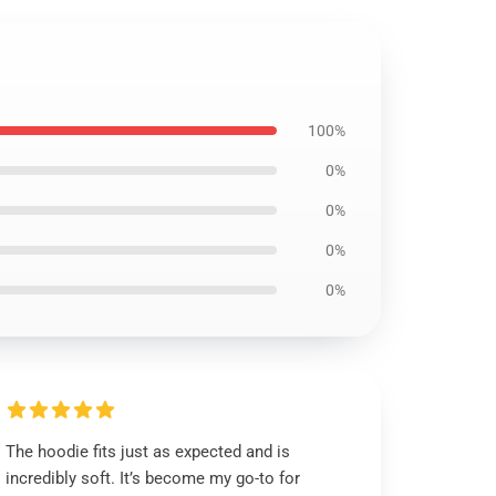
100%
0%
0%
0%
0%
The hoodie fits just as expected and is
incredibly soft. It’s become my go-to for