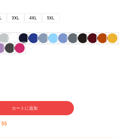
L
3XL
4XL
5XL
カートに追加
:
54