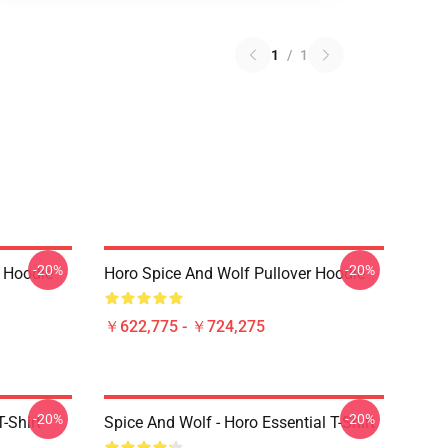
1
/
1
-20%
-20%
r Hoodie
Horo Spice And Wolf Pullover Hoodie
￥622,775 - ￥724,275
-20%
-20%
-Shirt
Spice And Wolf - Horo Essential T-Shirt