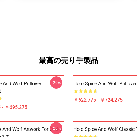
最高の売り手製品
-20%
e And Wolf Pullover
Horo Spice And Wolf Pullove
t
￥622,775 - ￥724,275
 - ￥695,275
-20%
e And Wolf Artwork For Otaku
Holo Spice And Wolf Classic T
Shirt