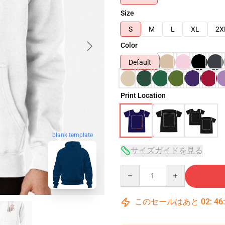
Size
S
M
L
XL
2X
Color
Default
Print Location
blank template
サイズガイドを見る
Quantity
このセールはあと
02
:
46