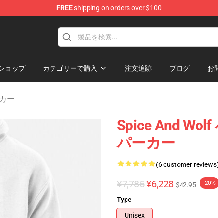
FREE
shipping on orders over $100
andise Shop
ショップ
カテゴリーで購入
注文追跡
ブログ
お
パーカー
Spice And 
パーカー
(6 customer reviews
¥7,785
¥6,228
-20%
$42.95
Type
Unisex