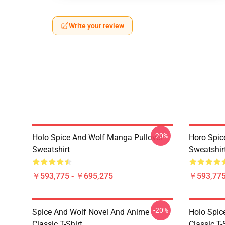
Write your review
-20%
Holo Spice And Wolf Manga Pullover
Horo Spic
Sweatshirt
Sweatshir
￥593,775 - ￥695,275
￥593,775
-20%
Spice And Wolf Novel And Anime
Holo Spic
Classic T-Shirt
Classic T-