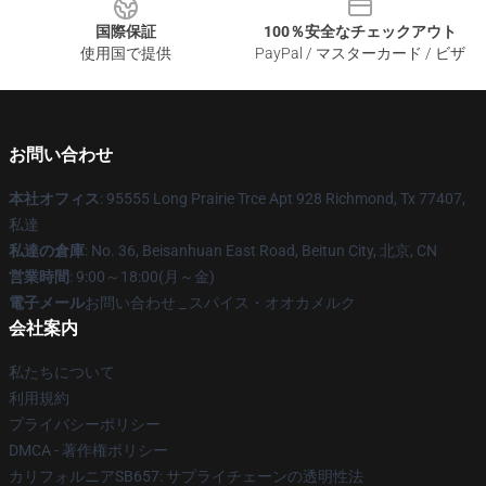
国際保証
100％安全なチェックアウト
使用国で提供
PayPal / マスターカード / ビザ
お問い合わせ
本社オフィス
: 95555 Long Prairie Trce Apt 928 Richmond, Tx 77407,
私達
私達の倉庫
: No. 36, Beisanhuan East Road, Beitun City, 北京, CN
営業時間
: 9:00～18:00(月～金)
電子メール
お問い合わせ _ スパイス・オオカメルク
会社案内
私たちについて
利用規約
プライバシーポリシー
DMCA - 著作権ポリシー
カリフォルニアSB657: サプライチェーンの透明性法