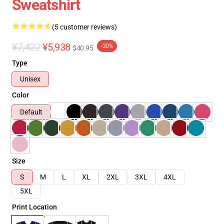
Sweatshirt
(5 customer reviews)
¥7,422
¥5,938
-20%
$40.95
Type
Unisex
Color
Default
Size
S
M
L
XL
2XL
3XL
4XL
5XL
Print Location