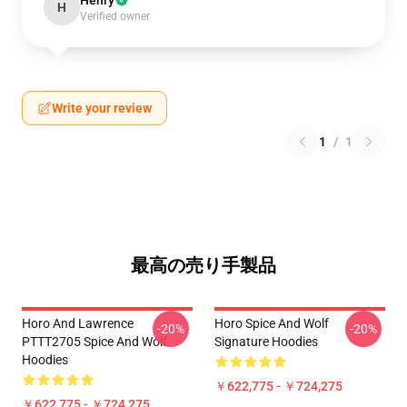
Henry
H
Verified owner
Write your review
1
/
1
最高の売り手製品
Horo And Lawrence
Horo Spice And Wolf
-20%
-20%
PTTT2705 Spice And Wolf
Signature Hoodies
Hoodies
￥622,775 - ￥724,275
￥622,775 - ￥724,275