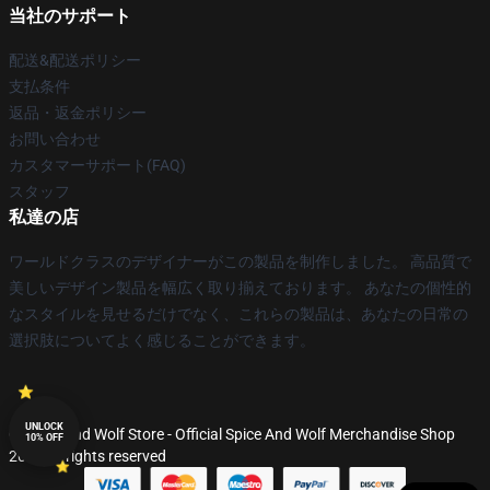
当社のサポート
配送&配送ポリシー
支払条件
返品・返金ポリシー
お問い合わせ
カスタマーサポート(FAQ)
スタッフ
私達の店
ワールドクラスのデザイナーがこの製品を制作しました。 高品質で
美しいデザイン製品を幅広く取り揃えております。 あなたの個性的
なスタイルを見せるだけでなく、これらの製品は、あなたの日常の
選択肢についてよく感じることができます。
UNLOCK
© Spice And Wolf Store - Official Spice And Wolf Merchandise Shop
10% OFF
2026 all rights reserved