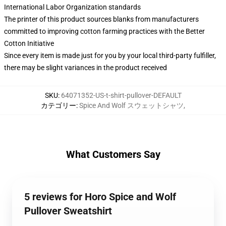
International Labor Organization standards
The printer of this product sources blanks from manufacturers
committed to improving cotton farming practices with the Better
Cotton Initiative
Since every item is made just for you by your local third-party fulfiller,
there may be slight variances in the product received
SKU
:
64071352-US-t-shirt-pullover-DEFAULT
カテゴリー
:
Spice And Wolf スウェットシャツ
,
What Customers Say
5 reviews for Horo Spice and Wolf
Pullover Sweatshirt