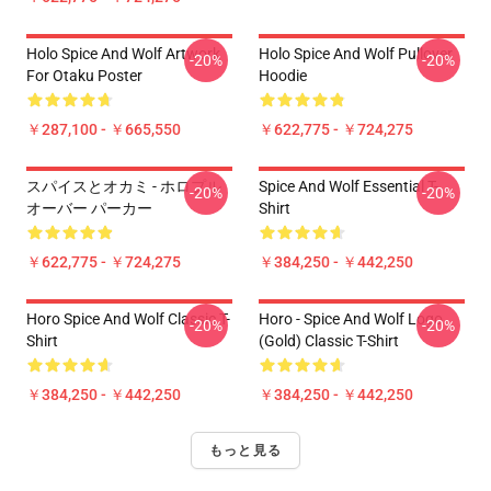
Holo Spice And Wolf Artwork
Holo Spice And Wolf Pullover
-20%
-20%
For Otaku Poster
Hoodie
￥287,100 - ￥665,550
￥622,775 - ￥724,275
スパイスとオカミ - ホロプル
Spice And Wolf Essential T-
-20%
-20%
オーバー パーカー
Shirt
￥622,775 - ￥724,275
￥384,250 - ￥442,250
Horo Spice And Wolf Classic T-
Horo - Spice And Wolf Logo
-20%
-20%
Shirt
(Gold) Classic T-Shirt
￥384,250 - ￥442,250
￥384,250 - ￥442,250
もっと見る