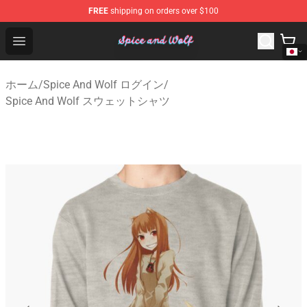
FREE
shipping on orders over $100
Spice And Wolf Store - Official Spice And Wolf Merchand
Open menu
ホーム
/
Spice And Wolf ログイン
/
Spice And Wolf スウェットシャツ