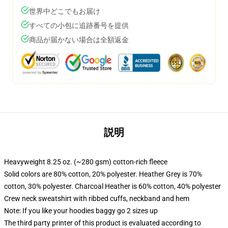
世界中どこでもお届け
すべての小包に追跡番号を提供
商品が届かない場合は全額返金
説明
Heavyweight 8.25 oz. (~280 gsm) cotton-rich fleece
Solid colors are 80% cotton, 20% polyester. Heather Grey is 70%
cotton, 30% polyester. Charcoal Heather is 60% cotton, 40% polyester
Crew neck sweatshirt with ribbed cuffs, neckband and hem
Note: If you like your hoodies baggy go 2 sizes up
The third party printer of this product is evaluated according to