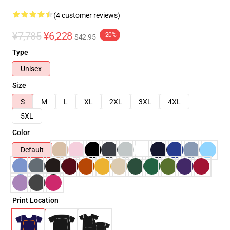
(4 customer reviews)
¥7,785
¥6,228
-20%
$42.95
Type
Unisex
Size
S
M
L
XL
2XL
3XL
4XL
5XL
Color
Default
Print Location