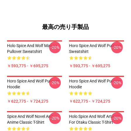
最高の売り手製品
Holo Spice And Wolf Manga
Horo Spice And Wolf Pullover
-20%
-20%
Pullover Sweatshirt
Sweatshirt
￥593,775 - ￥695,275
￥593,775 - ￥695,275
Horo Spice And Wolf Pullover
Horo Spice And Wolf Pullover
-20%
-20%
Hoodie
Hoodie
￥622,775 - ￥724,275
￥622,775 - ￥724,275
Spice And Wolf Novel And
Holo Spice And Wolf Artwork
-20%
-20%
Anime Classic T-Shirt
For Otaku Classic T-Shirt