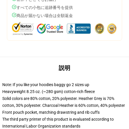
すべての小包に追跡番号を提供
商品が届かない場合は全額返金
説明
Note: If you like your hoodies baggy go 2 sizes up
Heavyweight 8.25 oz. (~280 gsm) cotton-rich fleece
Solid colors are 80% cotton, 20% polyester. Heather Grey is 70%
cotton, 30% polyester. Charcoal Heather is 60% cotton, 40% polyester
Front pouch pocket, matching drawstring and rib cuffs
The third party printer of this product is evaluated according to
International Labor Organization standards