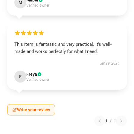
Mabel
M
Verified owner
This item is fantastic and very practical. It’s well-
made and works perfectly for what I need.
Jul 29, 2024
Freya
F
Verified owner
Write your review
1
/
1