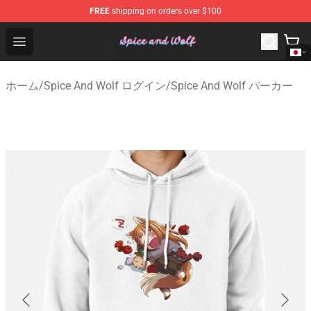
FREE
shipping on orders over $100
Spice And Wolf Store - Official Spice And Wolf Merchand
Open menu
ホーム
/
Spice And Wolf ログイン
/
Spice And Wolf パーカー