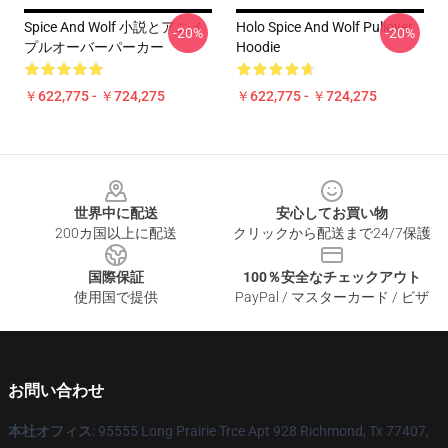
Spice And Wolf 小説とアニメ
Holo Spice And Wolf Pullover
-20%
-20%
プルオーバーパーカー
Hoodie
￥622,775 - ￥724,275
￥622,775 - ￥724,275
Footer
世界中に配送
安心してお買い物
200カ国以上に配送
クリックから配送まで24/7保護
国際保証
100％安全なチェックアウト
使用国で提供
PayPal / マスターカード / ビザ
お問い合わせ
本社オフィス
: 95555 Long Prairie Trce Apt 928 Richmond, Tx 77407,