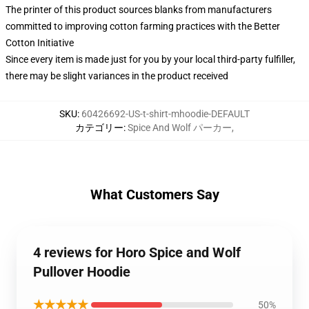
The printer of this product sources blanks from manufacturers
committed to improving cotton farming practices with the Better
Cotton Initiative
Since every item is made just for you by your local third-party fulfiller,
there may be slight variances in the product received
SKU
:
60426692-US-t-shirt-mhoodie-DEFAULT
カテゴリー
:
Spice And Wolf パーカー
,
What Customers Say
4 reviews for Horo Spice and Wolf
Pullover Hoodie
★★★★★
50%