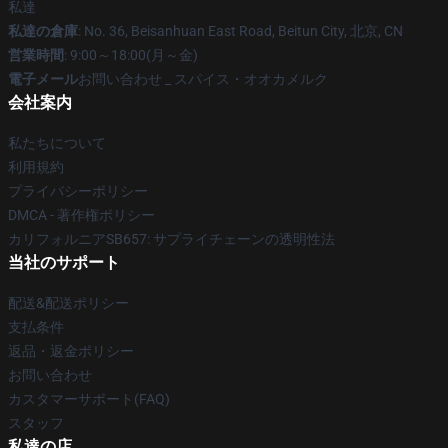
私達
私達の倉庫
: No. 36, Beisanhuan East Road, Beitun City, 北京, CN
営業時間
: 9:00～18:00(月～金)
電子メール
お問い合わせ _ スパイス・オオカメルク
会社案内
私たちについて
利用規約
プライバシーポリシー
DMCA - 著作権ポリシー
カリフォルニアSB657: サプライチェーンの透明性法
当社のサポート
配送&配送ポリシー
支払条件
返品・返金ポリシー
お問い合わせ
カスタマーサポート(FAQ)
スタッフ
私達の店