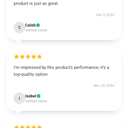
product is just as great.
Dec 3, 2024
Caleb
C
Verified owner
I’m impressed by this product’s performance; it’s a
top-quality option.
Nov 29, 2024
Isabel
I
Verified owner