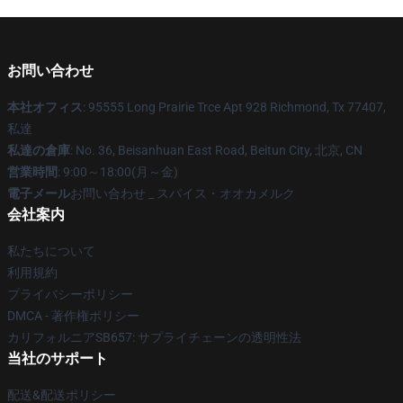
お問い合わせ
本社オフィス
: 95555 Long Prairie Trce Apt 928 Richmond, Tx 77407,
私達
私達の倉庫
: No. 36, Beisanhuan East Road, Beitun City, 北京, CN
営業時間
: 9:00～18:00(月～金)
電子メール
お問い合わせ _ スパイス・オオカメルク
会社案内
私たちについて
利用規約
プライバシーポリシー
DMCA - 著作権ポリシー
カリフォルニアSB657: サプライチェーンの透明性法
当社のサポート
配送&配送ポリシー