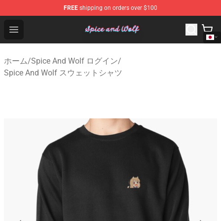
FREE
shipping on orders over $100
Spice And Wolf Store - Official Spice And Wolf Merchand
Open menu
ホーム
/
Spice And Wolf ログイン
/
Spice And Wolf スウェットシャツ