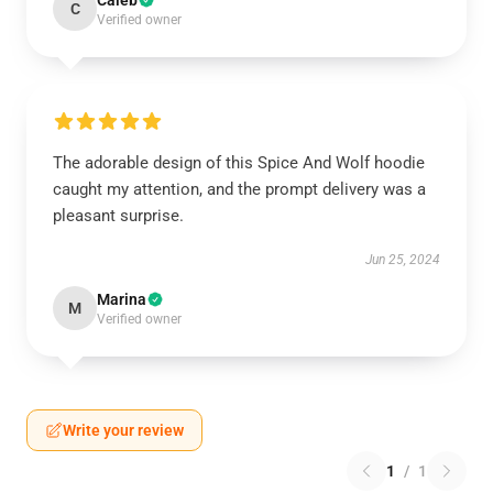
Caleb
C
Verified owner
The adorable design of this Spice And Wolf hoodie
caught my attention, and the prompt delivery was a
pleasant surprise.
Jun 25, 2024
Marina
M
Verified owner
Write your review
1
/
1