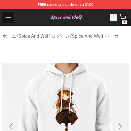
FREE
shipping on orders over $100
Spice And Wolf Store - Official Spice And Wolf Merchand
Open menu
ホーム
/
Spice And Wolf ログイン
/
Spice And Wolf パーカー