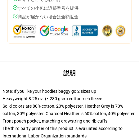
すべての小包に追跡番号を提供
商品が届かない場合は全額返金
説明
Note: If you like your hoodies baggy go 2 sizes up
Heavyweight 8.25 oz. (~280 gsm) cotton-rich fleece
Solid colors are 80% cotton, 20% polyester. Heather Grey is 70%
cotton, 30% polyester. Charcoal Heather is 60% cotton, 40% polyester
Front pouch pocket, matching drawstring and rib cuffs
The third party printer of this product is evaluated according to
International Labor Organization standards