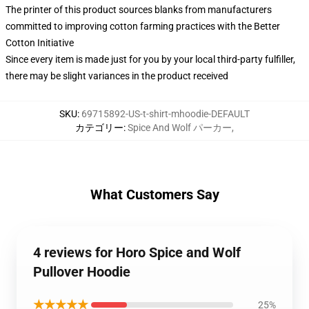
The printer of this product sources blanks from manufacturers
committed to improving cotton farming practices with the Better
Cotton Initiative
Since every item is made just for you by your local third-party fulfiller,
there may be slight variances in the product received
SKU
:
69715892-US-t-shirt-mhoodie-DEFAULT
カテゴリー
:
Spice And Wolf パーカー
,
What Customers Say
4 reviews for Horo Spice and Wolf
Pullover Hoodie
★★★★★
25%