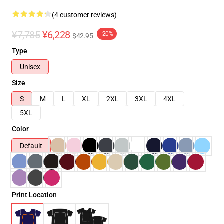
(4 customer reviews)
¥7,785
¥6,228
-20%
$42.95
Type
Unisex
Size
S
M
L
XL
2XL
3XL
4XL
5XL
Color
Default
Print Location