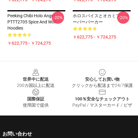
Peeking Chibi Holo Angry
ホロスパイスとオカミプルオ
-20%
-20%
PTTT2705 Spice And Wolf
ーバーパーカー
Hoodies
￥622,775 - ￥724,275
￥622,775 - ￥724,275
Footer
世界中に配送
安心してお買い物
200カ国以上に配送
クリックから配送まで24/7保護
国際保証
100％安全なチェックアウト
使用国で提供
PayPal / マスターカード / ビザ
お問い合わせ