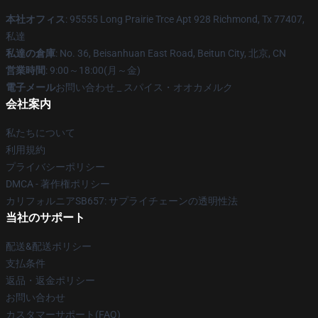
本社オフィス
: 95555 Long Prairie Trce Apt 928 Richmond, Tx 77407,
私達
私達の倉庫
: No. 36, Beisanhuan East Road, Beitun City, 北京, CN
営業時間
: 9:00～18:00(月～金)
電子メール
お問い合わせ _ スパイス・オオカメルク
会社案内
私たちについて
利用規約
プライバシーポリシー
DMCA - 著作権ポリシー
カリフォルニアSB657: サプライチェーンの透明性法
当社のサポート
配送&配送ポリシー
支払条件
返品・返金ポリシー
お問い合わせ
カスタマーサポート(FAQ)