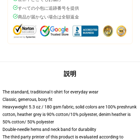
すべての小包に追跡番号を提供
商品が届かない場合は全額返金
説明
The standard, traditional t-shirt for everyday wear
Classic, generous, boxy fit
Heavyweight 5.3 oz / 180 gsm fabric, solid colors are 100% preshrunk
cotton, heather grey is 90% cotton/10% polyester, denim heather is
50% cotton/ 50% polyester
Double-needle hems and neck band for durability
The third party printer of this product is evaluated according to