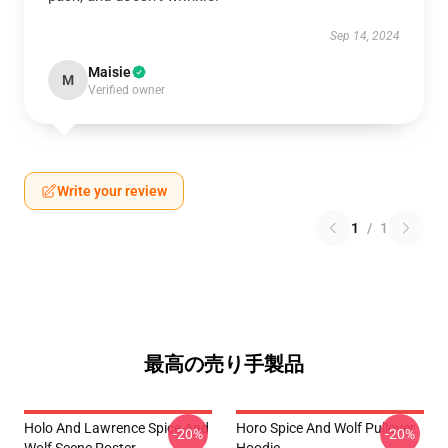
Sep 14, 2024
Maisie
M
Verified owner
Write your review
1
/
1
最高の売り手製品
Holo And Lawrence Spice And
Horo Spice And Wolf Pullover
-20%
-20%