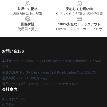
世界中に配送
安心してお買い物
200カ国以上に配送
クリックから配送まで24/7保護
国際保証
100％安全なチェックアウト
使用国で提供
PayPal / マスターカード / ビザ
お問い合わせ
本社オフィス
: 95555 Long Prairie Trce Apt 928 Richmond, Tx 77407,
私達
私達の倉庫
: No. 36, Beisanhuan East Road, Beitun City, 北京, CN
営業時間
: 9:00～18:00(月～金)
電子メール
お問い合わせ _ スパイス・オオカメルク
会社案内
私たちについて
利用規約