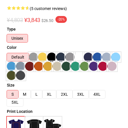
(5 customer reviews)
¥4,803
¥3,843
-20%
$26.50
Type
Unisex
Color
Default
Size
S
M
L
XL
2XL
3XL
4XL
5XL
Print Location