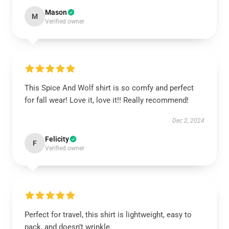
Mason
M
Verified owner
This Spice And Wolf shirt is so comfy and perfect
for fall wear! Love it, love it!! Really recommend!
Dec 2, 2024
Felicity
F
Verified owner
Perfect for travel, this shirt is lightweight, easy to
pack, and doesn’t wrinkle.