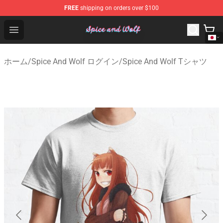
FREE
shipping on orders over $100
Spice And Wolf Store - Official Spice And Wolf Merchand
Open menu
ホーム
/
Spice And Wolf ログイン
/
Spice And Wolf Tシャツ