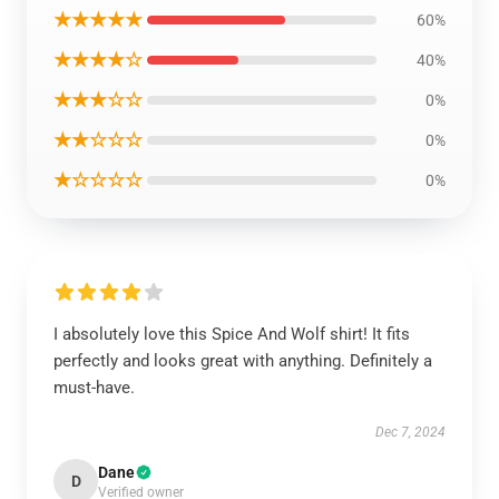
★★★★★
60%
★★★★☆
40%
★★★☆☆
0%
★★☆☆☆
0%
★☆☆☆☆
0%
I absolutely love this Spice And Wolf shirt! It fits
perfectly and looks great with anything. Definitely a
must-have.
Dec 7, 2024
Dane
D
Verified owner