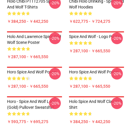
Holo Chibi PTTT2705 Spice
Chibi Holo Drinking - Spice And
-20%
-20%
And Wolf T-Shirts
Wolf Hoodies
￥384,250 - ￥442,250
￥622,775 - ￥724,275
Holo And Lawrence Spice And
Spice And Wolf - Logo Poster
-20%
-20%
Wolf Scene Poster
￥287,100 - ￥665,550
￥287,100 - ￥665,550
Horo Spice And Wolf Poster
Horo Spice And Wolf Poster
-20%
-20%
￥287,100 - ￥665,550
￥287,100 - ￥665,550
Horo - Spice And Wolf Logo
Holo Spice And Wolf Classic T-
-20%
-20%
(Gold) Pullover Sweatshirt
Shirt
￥593,775 - ￥695,275
￥384,250 - ￥442,250