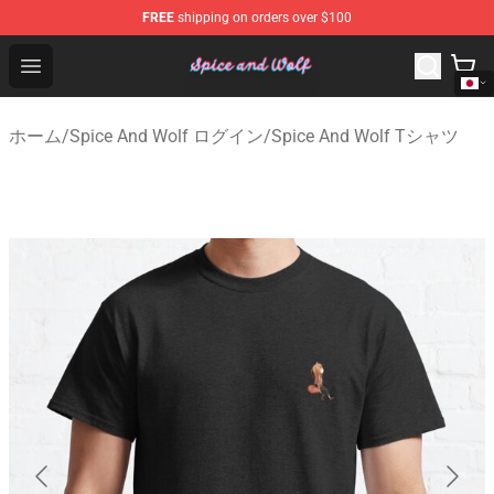
FREE
shipping on orders over $100
Spice And Wolf Store - Official Spice And Wolf Merchand
Open menu
ホーム
/
Spice And Wolf ログイン
/
Spice And Wolf Tシャツ