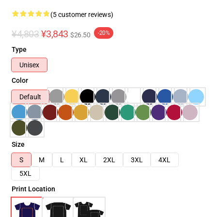
(5 customer reviews)
¥4,803
¥3,843
-20%
$26.50
Type
Unisex
Color
Default
Size
S
M
L
XL
2XL
3XL
4XL
5XL
Print Location