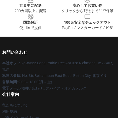
世界中に配送
安心してお買い物
200カ国以上に配送
クリックから配送まで24/7保護
国際保証
100％安全なチェックアウト
使用国で提供
PayPal / マスターカード / ビザ
お問い合わせ
本社オフィス
: 95555 Long Prairie Trce Apt 928 Richmond, Tx 77407,
私達
私達の倉庫
: No. 36, Beisanhuan East Road, Beitun City, 北京, CN
営業時間
: 9:00～18:00(月～金)
電子メール
お問い合わせ _ スパイス・オオカメルク
会社案内
私たちについて
利用規約
プライバシーポリシー