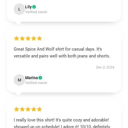
Lily
L
Verified owner
Great Spice And Wolf shirt for casual days. It’s
versatile and pairs well with both jeans and shorts.
Dec 2, 2024
Marina
M
Verified owner
I really love this shirt! It's quite cozy and adorable!
showed up on schedule! I adore it! 10/10, definitely