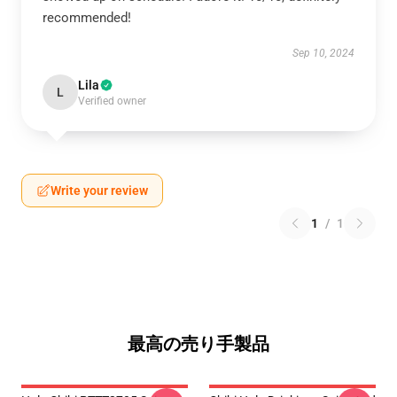
recommended!
Sep 10, 2024
Lila
L
Verified owner
Write your review
1
/
1
最高の売り手製品