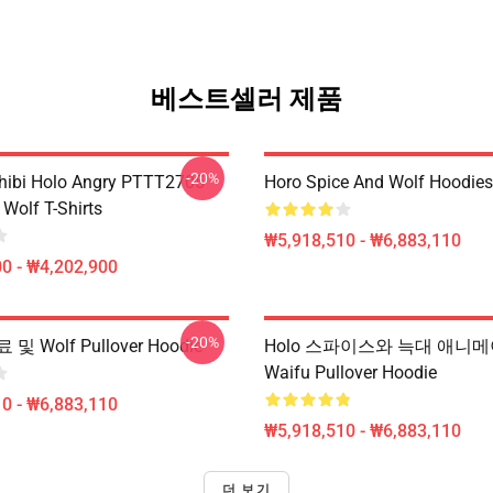
베스트셀러 제품
-20%
hibi Holo Angry PTTT2705
Horo Spice And Wolf Hoodies
Wolf T-Shirts
₩5,918,510 - ₩6,883,110
0 - ₩4,202,900
-20%
 Wolf Pullover Hoodie
Holo 스파이스와 늑대 애니
Waifu Pullover Hoodie
0 - ₩6,883,110
₩5,918,510 - ₩6,883,110
더 보기