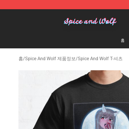
Spice And Wolf Store - Official Spice And Wolf Merch
홈
홈
/
Spice And Wolf 제품정보
/
Spice And Wolf T-셔츠