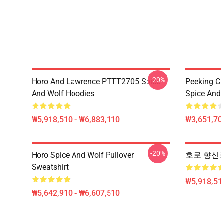
-20%
Horo And Lawrence PTTT2705 Spice
Peeking C
And Wolf Hoodies
Spice And 
₩5,918,510 - ₩6,883,110
₩3,651,70
-20%
Horo Spice And Wolf Pullover
호로 향신료 및
Sweatshirt
₩5,918,51
₩5,642,910 - ₩6,607,510