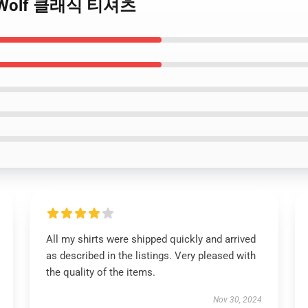
e 및 Wolf 클래식 티셔츠
All my shirts were shipped quickly and arrived
as described in the listings. Very pleased with
the quality of the items.
Nov 30, 2024