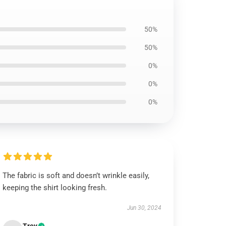
50%
50%
0%
0%
0%
The fabric is soft and doesn’t wrinkle easily,
keeping the shirt looking fresh.
Jun 30, 2024