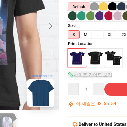
Default
Size
S
M
L
XL
2X
Print Location
사이즈 가이드 보기
blank template
Quantity
이 세일은
03
:
55
:
53
Deliver to United States