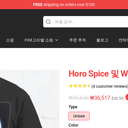
FREE
shipping on orders over $100
andise Shop
쇼핑
카테고리별 쇼핑
주문 추적
블로그
연락
Horo Spice 및
(4 customer reviews
₩45,646
₩36,517
$26.50
Type
Unisex
Color