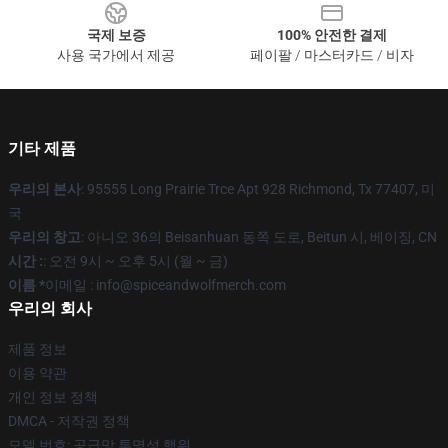
국제 보증
100% 안전한 결제
사용 국가에서 제공
페이팔 / 마스터카드 / 비자
기타 제품
우리의 본사
: 95555 Long Prairie Trce Apt 928 Richmond, Tx 77407, 미
국
우리의 창고
: 아니오 36의 Beisanhuan 동쪽 도로, Beitun 시, 베이징, CN
시간 :
: 오전 9시 ~ 오후 5시 (월 ~ 금)
이름 *
이메일 : info@spiceandwolfmerch.com
우리의 회사
제품 정보
이용 약관
개인 정보 정책
DMCA - 저작권 정책
모델 번호: 공급망 투명성 행위