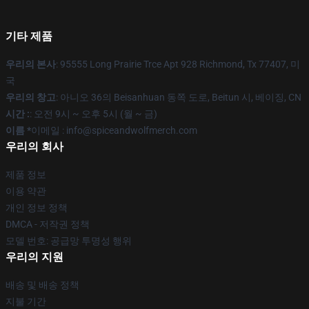
기타 제품
우리의 본사
: 95555 Long Prairie Trce Apt 928 Richmond, Tx 77407, 미
국
우리의 창고
: 아니오 36의 Beisanhuan 동쪽 도로, Beitun 시, 베이징, CN
시간 :
: 오전 9시 ~ 오후 5시 (월 ~ 금)
이름 *
이메일 : info@spiceandwolfmerch.com
우리의 회사
제품 정보
이용 약관
개인 정보 정책
DMCA - 저작권 정책
모델 번호: 공급망 투명성 행위
우리의 지원
배송 및 배송 정책
지불 기간