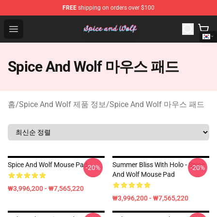
FREE
shipping on orders over $100
Spice And Wolf Store - Official Spice And Wolf Merchand
Open menu
Spice And Wolf 마우스 패드
홈
/
Spice And Wolf 제품 정보
/
Spice And Wolf 마우스 패드
Spice And Wolf Mouse Pad
Summer Bliss With Holo - Spice
-20%
-20%
And Wolf Mouse Pad
₩3,996,200 - ₩7,565,220
₩3,996,200 - ₩7,565,220