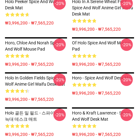
Holo Peeker Spice And Wolf
Holo In A Serene Wheat Field
-20%
-20%
Desk Mat
Spice And Wolf Anime Girl Waifu
Desk Mat
₩3,996,200 - ₩7,565,220
₩3,996,200 - ₩7,565,220
Horo, Chloe And Norah Spice
Of Holo Spice And Wolf Mouse
-20%
-20%
And Wolf Mouse Pad
Pad
₩3,996,200 - ₩7,565,220
₩3,996,200 - ₩7,565,220
Holo In Golden Fields Spice And
Horo - Spice And Wolf Desk Mat
-20%
-20%
Wolf Anime Girl Waifu Desk Mat
₩3,996,200 - ₩7,565,220
₩3,996,200 - ₩7,565,220
Holo 골든 밀 필드 - 스파이스 및
Horo & Kraft Lawrence - Spice
-20%
-20%
늑대 데스크 매트
And Wolf Desk Mat
₩3,996,200 - ₩7,565,220
₩3,996,200 - ₩7,565,220