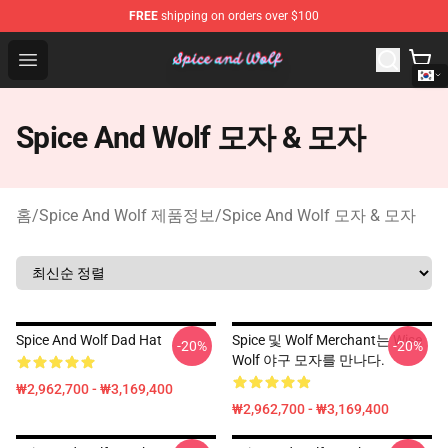
FREE
shipping on orders over $100
Spice And Wolf Store - Official Spice And Wolf Merchand
Open menu
Spice And Wolf 모자 & 모자
홈
/
Spice And Wolf 제품정보
/
Spice And Wolf 모자 & 모자
Spice And Wolf Dad Hat
Spice 및 Wolf Merchant는 Wise
-20%
-20%
Wolf 야구 모자를 만나다.
₩2,962,700 - ₩3,169,400
₩2,962,700 - ₩3,169,400