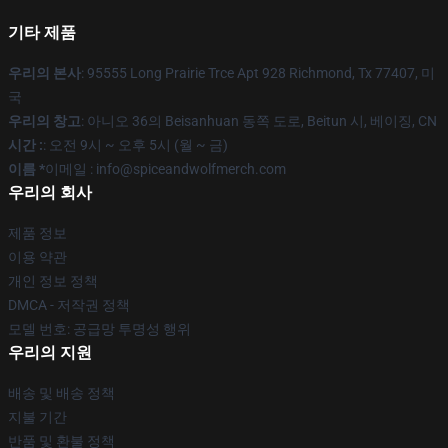
기타 제품
우리의 본사
: 95555 Long Prairie Trce Apt 928 Richmond, Tx 77407, 미
국
우리의 창고
: 아니오 36의 Beisanhuan 동쪽 도로, Beitun 시, 베이징, CN
시간 :
: 오전 9시 ~ 오후 5시 (월 ~ 금)
이름 *
이메일 : info@spiceandwolfmerch.com
우리의 회사
제품 정보
이용 약관
개인 정보 정책
DMCA - 저작권 정책
모델 번호: 공급망 투명성 행위
우리의 지원
배송 및 배송 정책
지불 기간
반품 및 환불 정책