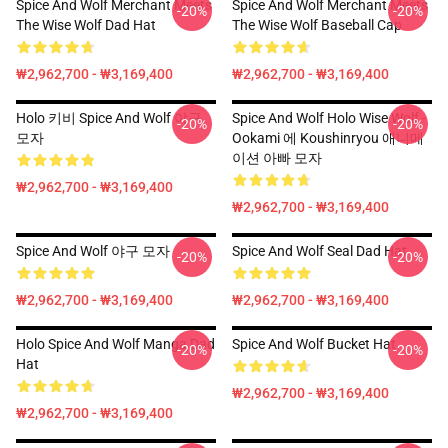
Spice And Wolf Merchant Meets
Spice And Wolf Merchant Meets
-20%
-20%
The Wise Wolf Dad Hat
The Wise Wolf Baseball Cap
₩2,962,700 - ₩3,169,400
₩2,962,700 - ₩3,169,400
Holo 키비 Spice And Wolf 야구
Spice And Wolf Holo Wise Wolf -
-20%
-20%
모자
Ookami 에 Koushinryou 애니메
이션 아빠 모자
₩2,962,700 - ₩3,169,400
₩2,962,700 - ₩3,169,400
Spice And Wolf 야구 모자
Spice And Wolf Seal Dad Hat
-20%
-20%
₩2,962,700 - ₩3,169,400
₩2,962,700 - ₩3,169,400
Holo Spice And Wolf Manga Dad
Spice And Wolf Bucket Hat
-20%
-20%
Hat
₩2,962,700 - ₩3,169,400
₩2,962,700 - ₩3,169,400