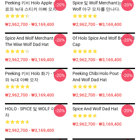
Peeking 키비 Holo Apple - 향신
Spice 및 Wolf Merchant는 Wise
-20%
-20%
료와 늑대 스티커 아빠 모자
Wolf 야구 모자를 만나다.
₩2,962,700 - ₩3,169,400
₩2,962,700 - ₩3,169,400
Spice And Wolf Merchant Meets
Of Holo Spice And Wolf Baseball
-20%
-20%
The Wise Wolf Dad Hat
Cap
₩2,962,700 - ₩3,169,400
₩2,962,700 - ₩3,169,400
Peeking 키비 Holo 화가 - 향신료
Peeking Chibi Holo Pout - Spice
-20%
-20%
와 늑대 아빠 모자
And Wolf Dad Hat
₩2,962,700 - ₩3,169,400
₩2,962,700 - ₩3,169,400
HOLO - SPICE 및 WOLF 야구 모
Spice And Wolf Dad Hat
-20%
-20%
자
₩2,962,700 - ₩3,169,400
₩2,962,700 - ₩3,169,400