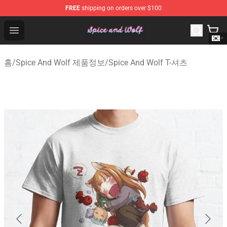
FREE
shipping on orders over $100
Spice And Wolf Store - Official Spice And Wolf Merchand
Open menu
홈
/
Spice And Wolf 제품정보
/
Spice And Wolf T-셔츠