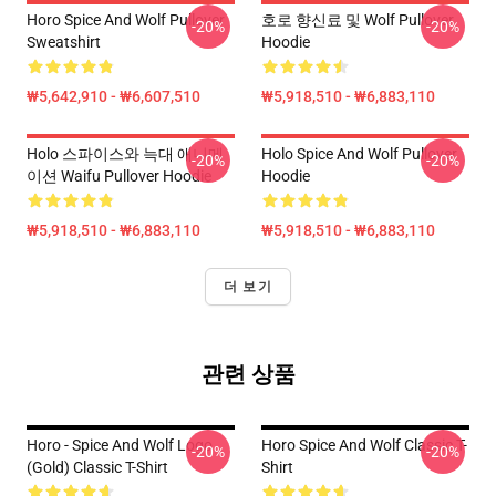
Horo Spice And Wolf Pullover
호로 향신료 및 Wolf Pullover
-20%
-20%
Sweatshirt
Hoodie
₩5,642,910 - ₩6,607,510
₩5,918,510 - ₩6,883,110
Holo 스파이스와 늑대 애니메
Holo Spice And Wolf Pullover
-20%
-20%
이션 Waifu Pullover Hoodie
Hoodie
₩5,918,510 - ₩6,883,110
₩5,918,510 - ₩6,883,110
더 보기
관련 상품
Horo - Spice And Wolf Logo
Horo Spice And Wolf Classic T-
-20%
-20%
(Gold) Classic T-Shirt
Shirt