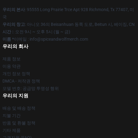
우리의 본사
: 95555 Long Prairie Trce Apt 928 Richmond, Tx 77407, 미
국
우리의 창고
: 아니오 36의 Beisanhuan 동쪽 도로, Beitun 시, 베이징, CN
시간 :
: 오전 9시 ~ 오후 5시 (월 ~ 금)
이름 *
이메일 : info@spiceandwolfmerch.com
우리의 회사
제품 정보
이용 약관
개인 정보 정책
DMCA - 저작권 정책
모델 번호: 공급망 투명성 행위
우리의 지원
배송 및 배송 정책
지불 기간
반품 및 환불 정책
기타 제품
고객지원 (FAQ)