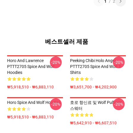
1
/
2
베스트셀러 제품
Horo And Lawrence
Peeking Chibi Holo Angry
-20%
-20%
PTTT2705 Spice And Wolf
PTTT2705 Spice And Wolf T-
Hoodies
Shirts
₩5,918,510 - ₩6,883,110
₩3,651,700 - ₩4,202,900
Horo Spice And Wolf Hoodies
호로 향신료 및 Wolf Pullover
-20%
-20%
스웨터
₩5,918,510 - ₩6,883,110
₩5,642,910 - ₩6,607,510