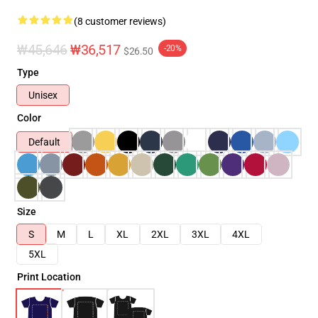
(8 customer reviews)
₩45,646
₩36,517
-20%
$26.50
Type
Unisex
Color
Default
Size
S
M
L
XL
2XL
3XL
4XL
5XL
Print Location