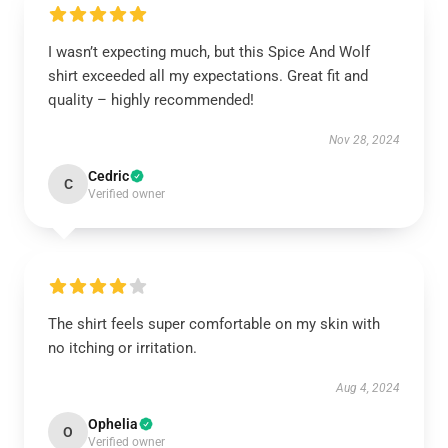
I wasn’t expecting much, but this Spice And Wolf
shirt exceeded all my expectations. Great fit and
quality – highly recommended!
Nov 28, 2024
Cedric
C
Verified owner
The shirt feels super comfortable on my skin with
no itching or irritation.
Aug 4, 2024
Ophelia
O
Verified owner