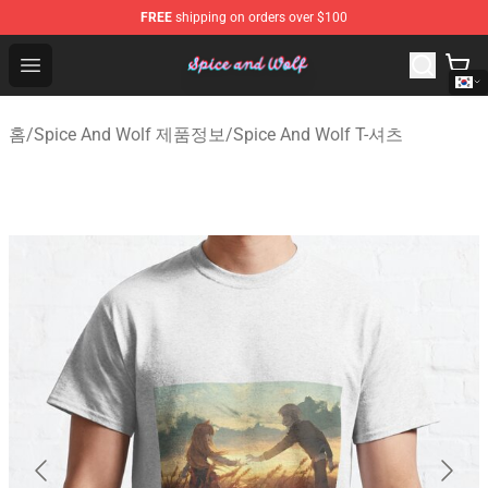
FREE
shipping on orders over $100
Spice And Wolf Store - Official Spice And Wolf Merchand
Open menu
홈
/
Spice And Wolf 제품정보
/
Spice And Wolf T-셔츠