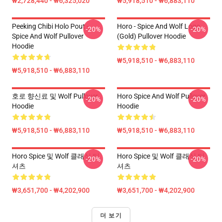
₩2,728,440 - ₩6,325,020
₩5,918,510 - ₩6,883,110
Peeking Chibi Holo Pout -
Horo - Spice And Wolf Logo
-20%
-20%
Spice And Wolf Pullover
(Gold) Pullover Hoodie
Hoodie
₩5,918,510 - ₩6,883,110
₩5,918,510 - ₩6,883,110
호로 향신료 및 Wolf Pullover
Horo Spice And Wolf Pullover
-20%
-20%
Hoodie
Hoodie
₩5,918,510 - ₩6,883,110
₩5,918,510 - ₩6,883,110
Horo Spice 및 Wolf 클래식 티
Horo Spice 및 Wolf 클래식 티
-20%
-20%
셔츠
셔츠
₩3,651,700 - ₩4,202,900
₩3,651,700 - ₩4,202,900
더 보기