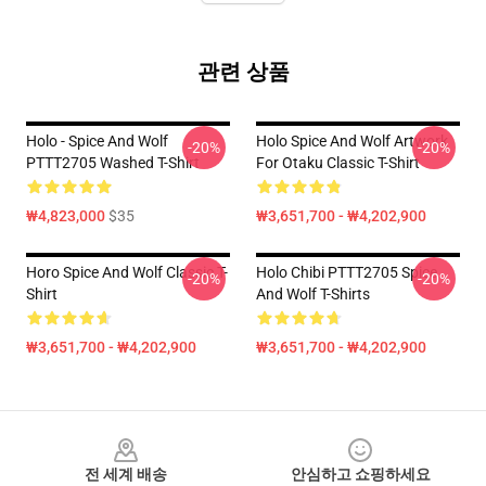
관련 상품
Holo - Spice And Wolf
Holo Spice And Wolf Artwork
-20%
-20%
PTTT2705 Washed T-Shirt
For Otaku Classic T-Shirt
₩4,823,000
$35
₩3,651,700 - ₩4,202,900
Horo Spice And Wolf Classic T-
Holo Chibi PTTT2705 Spice
-20%
-20%
Shirt
And Wolf T-Shirts
₩3,651,700 - ₩4,202,900
₩3,651,700 - ₩4,202,900
Footer
전 세계 배송
안심하고 쇼핑하세요