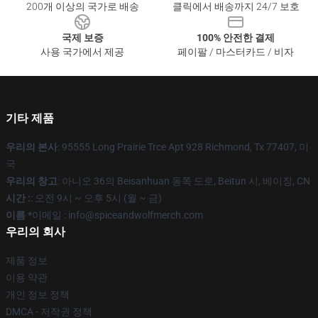
200개 이상의 국가로 배송
클릭에서 배송까지 24/7 보호
국제 보증
100% 안전한 결제
사용 국가에서 제공
페이팔 / 마스터카드 / 비자
기타 제품
우리의 본사
: 95555 Long Prairie Trce Apt 928 Richmond, Tx 77407, 미
국
우리의 창고
: 아니오 36의 Beisanhuan 동쪽 도로, Beitun 시, 베이징, CN
시간 :
: 오전 9시 ~ 오후 5시 (월 ~ 금)
이름 *
이메일 : info@spiceandwolfmerch.com
우리의 회사
제품 정보
이용 약관
개인 정보 정책
DMCA - 저작권 정책