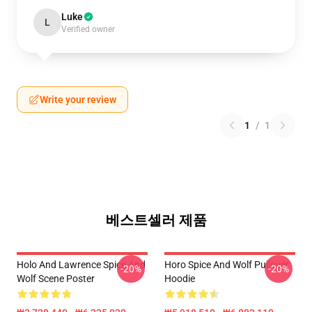
Luke
L
Verified owner
Write your review
1
/
1
베스트셀러 제품
Holo And Lawrence Spice And
Horo Spice And Wolf Pullover
-20%
-20%
Wolf Scene Poster
Hoodie