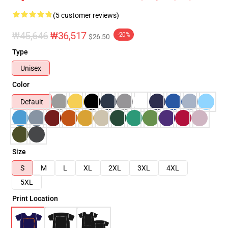
(5 customer reviews)
₩45,646
₩36,517
-20%
$26.50
Type
Unisex
Color
Default
Size
S
M
L
XL
2XL
3XL
4XL
5XL
Print Location