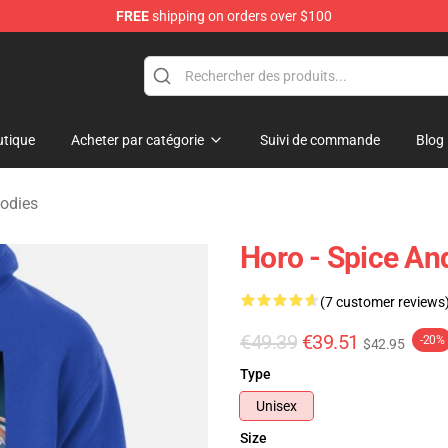
FREE
shipping on orders over $100
andise Shop
tique
Acheter par catégorie
Suivi de commande
Blog
odies
Horo - Spice An
(7 customer reviews
€49.39
€39.51
-20%
$42.95
Type
Unisex
Size