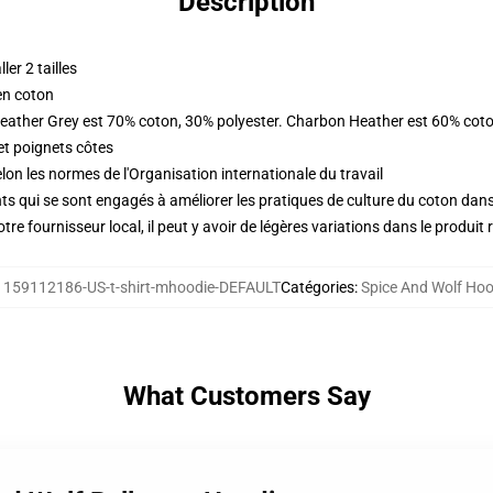
Description
er 2 tailles
en coton
Heather Grey est 70% coton, 30% polyester. Charbon Heather est 60% coto
et poignets côtes
lon les normes de l'Organisation internationale du travail
s qui se sont engagés à améliorer les pratiques de culture du coton dans l
re fournisseur local, il peut y avoir de légères variations dans le produit 
:
159112186-US-t-shirt-mhoodie-DEFAULT
Catégories
:
Spice And Wolf Hoo
What Customers Say