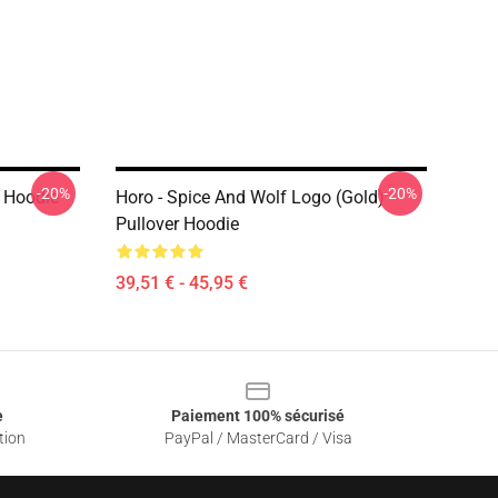
-20%
-20%
r Hoodie
Horo - Spice And Wolf Logo (Gold)
Pullover Hoodie
39,51 € - 45,95 €
e
Paiement 100% sécurisé
tion
PayPal / MasterCard / Visa