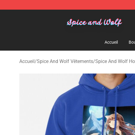
Spice And Wolf Store - Official Spice And Wolf Merch
Accueil
Bou
Accueil
/
Spice And Wolf Vêtements
/
Spice And Wolf Ho