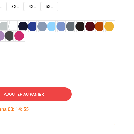
L
3XL
4XL
5XL
AJOUTER AU PANIER
dans
03
:
14
:
54