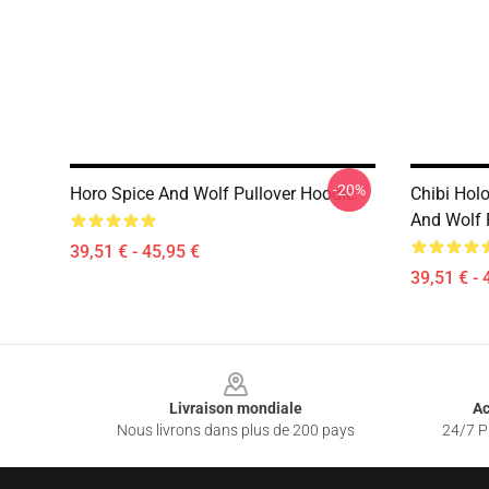
-20%
Horo Spice And Wolf Pullover Hoodie
Chibi Hol
And Wolf 
39,51 € - 45,95 €
39,51 € - 
Footer
Livraison mondiale
Ac
Nous livrons dans plus de 200 pays
24/7 Pr