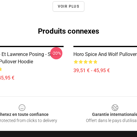
VOIR PLUS
Produits connexes
-20%
o Et Lawrence Posing - Spice
Horo Spice And Wolf Pullove
Pullover Hoodie
39,51 € - 45,95 €
45,95 €
hetez en toute confiance
Garantie international
otected from clicks to delivery
Offert dans le pays d'utilisa