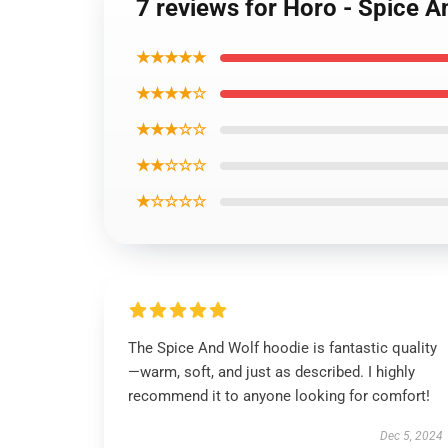
7 reviews for Horo - Spice A
★★★★★
★★★★☆
★★★☆☆
★★☆☆☆
★☆☆☆☆
The Spice And Wolf hoodie is fantastic quality
—warm, soft, and just as described. I highly
recommend it to anyone looking for comfort!
Dec 5, 2024