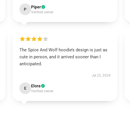
Piper
P
Verified owner
The Spice And Wolf hoodie’s design is just as
cute in person, and it arrived sooner than I
anticipated.
Jul 22, 2024
Elora
E
Verified owner