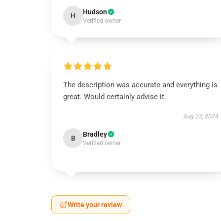
Hudson
H
Verified owner
The description was accurate and everything is
great. Would certainly advise it.
Aug 23, 2024
Bradley
B
Verified owner
Write your review