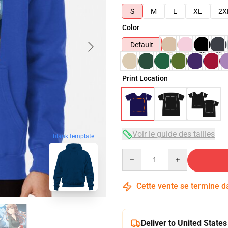
S
M
L
XL
2X
Color
Default
Print Location
Voir le guide des tailles
blank template
Quantity
Cette vente se termine 
Deliver to United States