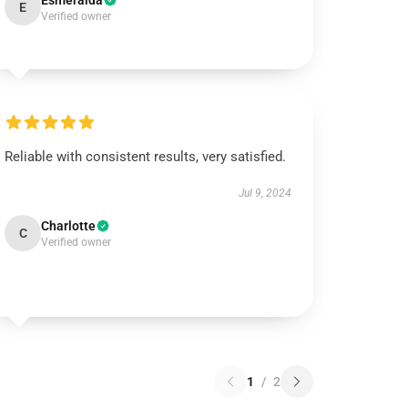
Esmeralda
E
Verified owner
Reliable with consistent results, very satisfied.
Jul 9, 2024
Charlotte
C
Verified owner
1
/
2