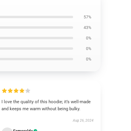
57%
43%
0%
0%
0%
I love the quality of this hoodie; it’s well-made
and keeps me warm without being bulky.
Aug 26, 2024