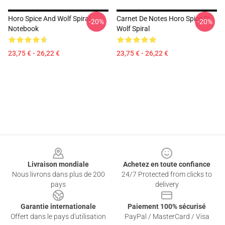
Horo Spice And Wolf Spiral
Carnet De Notes Horo Spice Et
-20%
-20%
Notebook
Wolf Spiral
23,75 € - 26,22 €
23,75 € - 26,22 €
Footer
Livraison mondiale
Achetez en toute confiance
Nous livrons dans plus de 200
24/7 Protected from clicks to
pays
delivery
Garantie internationale
Paiement 100% sécurisé
Offert dans le pays d'utilisation
PayPal / MasterCard / Visa