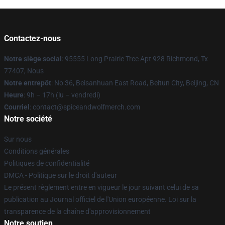
Contactez-nous
Notre siège social
: 95555 Long Prairie Trce Apt 928 Richmond, Tx
77407, Nous
Notre entrepôt
: No 36, Beisanhuan East Road, Beitun City, Beijing, CN
Heure
: 9h – 17h (lu – vendredi)
Courriel
: contact@spiceandwolfmerch.com
Notre société
Sur nous
Conditions générales
Politiques de confidentialité
DMCA - Politique sur le droit d'auteur
Le présent règlement entre en vigueur le jour suivant celui de sa
publication au Journal officiel de l'Union européenne. Loi sur la
transparence de la chaîne d'approvisionnement
Notre soutien