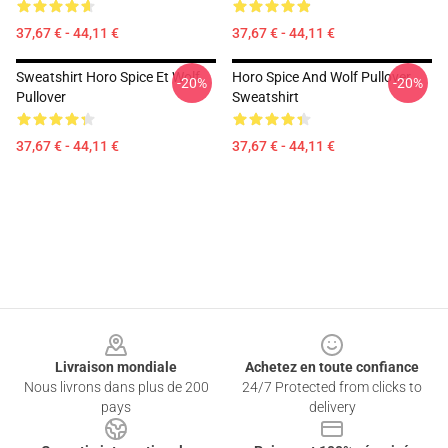
37,67 € - 44,11 €
37,67 € - 44,11 €
Sweatshirt Horo Spice Et Wolf
Horo Spice And Wolf Pullover
-20%
-20%
Pullover
Sweatshirt
37,67 € - 44,11 €
37,67 € - 44,11 €
Footer
Livraison mondiale
Achetez en toute confiance
Nous livrons dans plus de 200
24/7 Protected from clicks to
pays
delivery