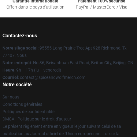
Garantie internationale
Paiement 100% sécurisé
Offert dans le pays d'utilisation
PayPal / MasterCard / Visa
Contactez-nous
Notre siège social
: 95555 Long Prairie Trce Apt 928 Richmond, Tx
77407, Nous
Notre entrepôt
: No 36, Beisanhuan East Road, Beitun City, Beijing, CN
Heure
: 9h – 17h (lu – vendredi)
Courriel
: contact@spiceandwolfmerch.com
Notre société
Sur nous
Conditions générales
Politiques de confidentialité
DMCA - Politique sur le droit d'auteur
Le présent règlement entre en vigueur le jour suivant celui de sa
publication au Journal officiel de l'Union européenne. Loi sur la