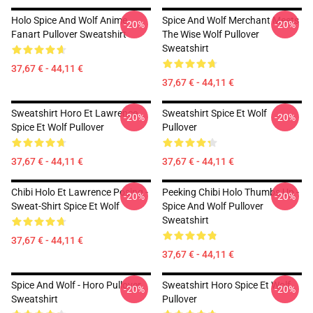
Holo Spice And Wolf Anime
Spice And Wolf Merchant Meets
-20%
-20%
Fanart Pullover Sweatshirt
The Wise Wolf Pullover
Sweatshirt
37,67 € - 44,11 €
37,67 € - 44,11 €
Sweatshirt Horo Et Lawrence
Sweatshirt Spice Et Wolf
-20%
-20%
Spice Et Wolf Pullover
Pullover
37,67 € - 44,11 €
37,67 € - 44,11 €
Chibi Holo Et Lawrence Posing -
Peeking Chibi Holo Thumbs Up -
-20%
-20%
Sweat-Shirt Spice Et Wolf
Spice And Wolf Pullover
Sweatshirt
37,67 € - 44,11 €
37,67 € - 44,11 €
Spice And Wolf - Horo Pullover
Sweatshirt Horo Spice Et Wolf
-20%
-20%
Sweatshirt
Pullover