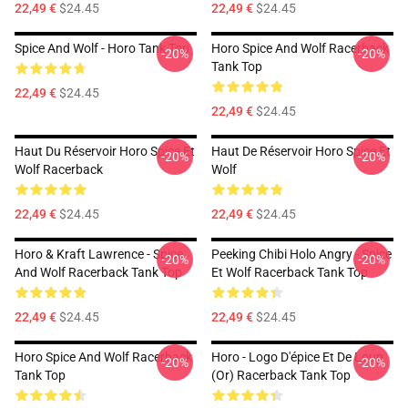
22,49 €
$24.45
22,49 €
$24.45
Spice And Wolf - Horo Tank Top
Horo Spice And Wolf Racerback
-20%
-20%
Tank Top
22,49 €
$24.45
22,49 €
$24.45
Haut Du Réservoir Horo Spice Et
Haut De Réservoir Horo Spice Et
-20%
-20%
Wolf Racerback
Wolf
22,49 €
$24.45
22,49 €
$24.45
Horo & Kraft Lawrence - Spice
Peeking Chibi Holo Angry - Spice
-20%
-20%
And Wolf Racerback Tank Top
Et Wolf Racerback Tank Top
22,49 €
$24.45
22,49 €
$24.45
Horo Spice And Wolf Racerback
Horo - Logo D'épice Et De Loup
-20%
-20%
Tank Top
(or) Racerback Tank Top