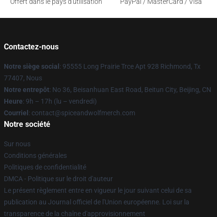
Offert dans le pays d'utilisation
PayPal / MasterCard / Visa
Contactez-nous
Notre siège social
: 95555 Long Prairie Trce Apt 928 Richmond, Tx
77407, Nous
Notre entrepôt
: No 36, Beisanhuan East Road, Beitun City, Beijing, CN
Heure
: 9h – 17h (lu – vendredi)
Courriel
: contact@spiceandwolfmerch.com
Notre société
Sur nous
Conditions générales
Politiques de confidentialité
DMCA - Politique sur le droit d'auteur
Le présent règlement entre en vigueur le jour suivant celui de sa
publication au Journal officiel de l'Union européenne. Loi sur la
transparence de la chaîne d'approvisionnement