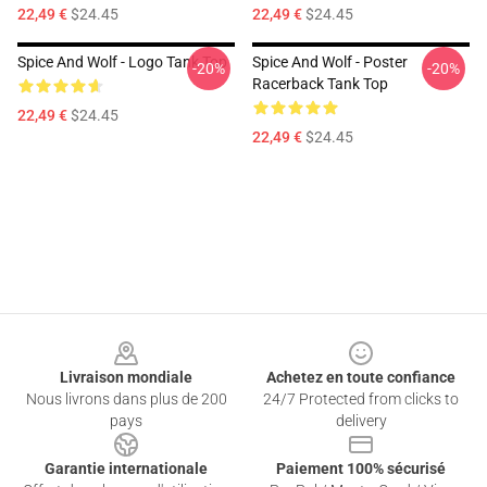
22,49 €
$24.45
22,49 €
$24.45
Spice And Wolf - Logo Tank Top
Spice And Wolf - Poster
-20%
-20%
Racerback Tank Top
22,49 €
$24.45
22,49 €
$24.45
Footer
Livraison mondiale
Achetez en toute confiance
Nous livrons dans plus de 200
24/7 Protected from clicks to
pays
delivery
Garantie internationale
Paiement 100% sécurisé