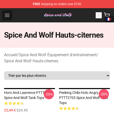
FREE
shipping on orders over $100
Spice And Wolf Store - Official Spice And Wolf Merchand
Open menu
Spice And Wolf Hauts-citernes
Accueil
/
Spice And Wolf Équipement d'entraînement
/
Spice And Wolf Hauts-citernes
Horo And Lawrence PTTT2705
Peeking Chibi Holo Angry
-20%
-20%
Spice And Wolf Tank Tops
PTTT2705 Spice And Wolf Tank
Tops
22,49 €
$24.45