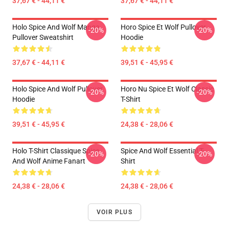
37,67 € - 44,11 €
37,67 € - 44,11 €
Holo Spice And Wolf Manga
Horo Spice Et Wolf Pullover
-20%
-20%
Pullover Sweatshirt
Hoodie
37,67 € - 44,11 €
39,51 € - 45,95 €
Holo Spice And Wolf Pullover
Horo Nu Spice Et Wolf Classic
-20%
-20%
Hoodie
T-Shirt
39,51 € - 45,95 €
24,38 € - 28,06 €
Holo T-Shirt Classique Spice
Spice And Wolf Essential T-
-20%
-20%
And Wolf Anime Fanart
Shirt
24,38 € - 28,06 €
24,38 € - 28,06 €
VOIR PLUS