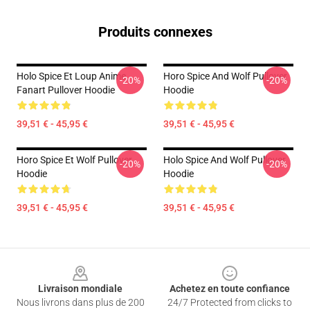
Produits connexes
Holo Spice Et Loup Anime
Horo Spice And Wolf Pullover
-20%
-20%
Fanart Pullover Hoodie
Hoodie
39,51 € - 45,95 €
39,51 € - 45,95 €
Horo Spice Et Wolf Pullover
Holo Spice And Wolf Pullover
-20%
-20%
Hoodie
Hoodie
39,51 € - 45,95 €
39,51 € - 45,95 €
Footer
Livraison mondiale
Achetez en toute confiance
Nous livrons dans plus de 200
24/7 Protected from clicks to