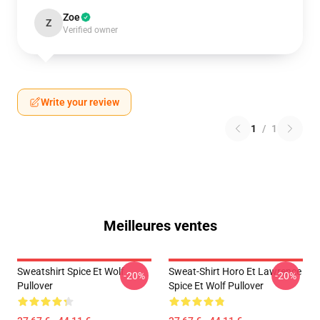
Zoe
Z
Verified owner
Write your review
1
/
1
Meilleures ventes
Sweatshirt Spice Et Wolf
Sweat-Shirt Horo Et Lawrence
-20%
-20%
Pullover
Spice Et Wolf Pullover