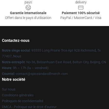
pays
delivery
Garantie internationale
Paiement 100% sécurisé
Offert dans le pays d'utilisation
PayPal / MasterCard / Visa
Contactez-nous
Notre siège social
: 95555 Long Prairie Trce Apt 928 Richmond, Tx
77407, Nous
Notre entrepôt
: No 36, Beisanhuan East Road, Beitun City, Beijing, CN
Heure
: 9h – 17h (lu – vendredi)
Courriel
: contact@spiceandwolfmerch.com
Notre société
Sur nous
Conditions générales
Politiques de confidentialité
DMCA - Politique sur le droit d'auteur