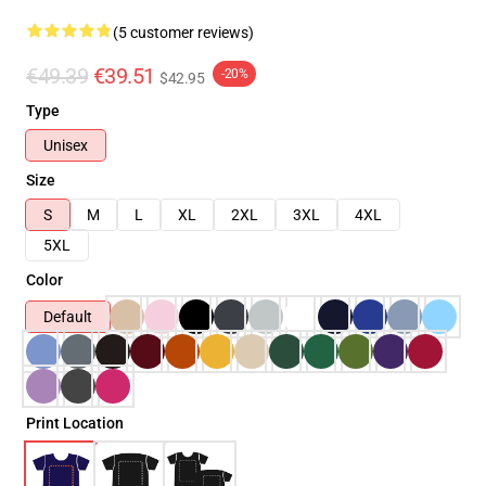
(5 customer reviews)
€49.39
€39.51
-20%
$42.95
Type
Unisex
Size
S
M
L
XL
2XL
3XL
4XL
5XL
Color
Default
Print Location