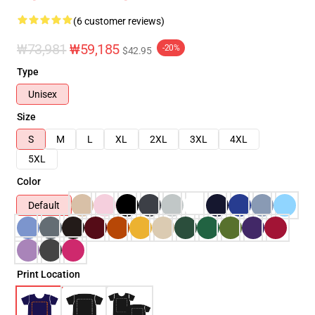
(6 customer reviews)
₩73,981
₩59,185
-20%
$42.95
Type
Unisex
Size
S
M
L
XL
2XL
3XL
4XL
5XL
Color
Default
Print Location