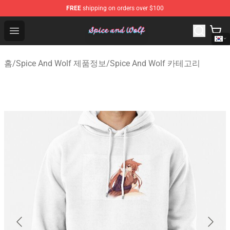
FREE
shipping on orders over $100
Spice And Wolf Store - Official Spice And Wolf Merchand
Open menu
홈
/
Spice And Wolf 제품정보
/
Spice And Wolf 카테고리