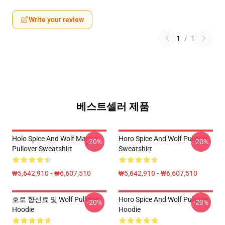
Write your review
1
/
1
베스트셀러 제품
Holo Spice And Wolf Manga
Horo Spice And Wolf Pullover
-20%
-20%
Pullover Sweatshirt
Sweatshirt
₩5,642,910 - ₩6,607,510
₩5,642,910 - ₩6,607,510
호로 향신료 및 Wolf Pullover
Horo Spice And Wolf Pullover
-20%
-20%
Hoodie
Hoodie