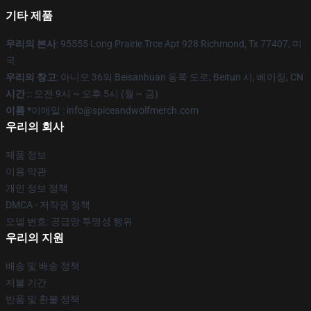
기타 제품
우리의 본사
: 95555 Long Prairie Trce Apt 928 Richmond, Tx 77407, 미
국
우리의 창고
: 아니오 36의 Beisanhuan 동쪽 도로, Beitun 시, 베이징, CN
시간 :
: 오전 9시 ~ 오후 5시 (월 ~ 금)
이름 *
이메일 : info@spiceandwolfmerch.com
우리의 회사
제품 정보
이용 약관
개인 정보 정책
DMCA - 저작권 정책
모델 번호: 공급망 투명성 행위
우리의 지원
배송 및 배송 정책
지불 기간
반품 및 환불 정책