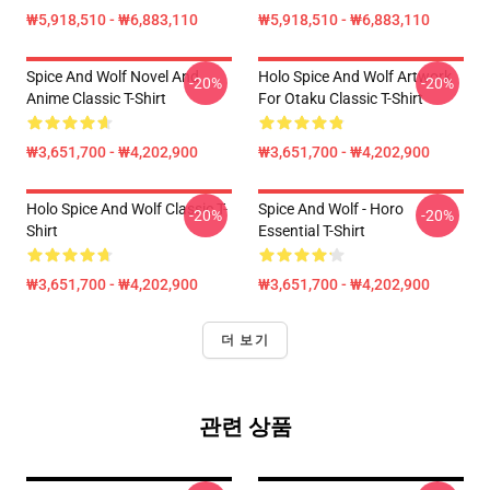
₩5,918,510 - ₩6,883,110
₩5,918,510 - ₩6,883,110
Spice And Wolf Novel And
Holo Spice And Wolf Artwork
-20%
-20%
Anime Classic T-Shirt
For Otaku Classic T-Shirt
₩3,651,700 - ₩4,202,900
₩3,651,700 - ₩4,202,900
Holo Spice And Wolf Classic T-
Spice And Wolf - Horo
-20%
-20%
Shirt
Essential T-Shirt
₩3,651,700 - ₩4,202,900
₩3,651,700 - ₩4,202,900
더 보기
관련 상품