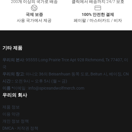
200개 이상의 국가로 배송
클릭에서 배송까지 24/7 보호
국제 보증
100% 안전한 결제
사용 국가에서 제공
페이팔 / 마스터카드 / 비자
기타 제품
우리의 본사
: 95555 Long Prairie Trce Apt 928 Richmond, Tx 77407, 미
국
우리의 창고
: 아니오 36의 Beisanhuan 동쪽 도로, Beitun 시, 베이징, CN
시간 :
: 오전 9시 ~ 오후 5시 (월 ~ 금)
이름 *
이메일 : info@spiceandwolfmerch.com
우리의 회사
제품 정보
이용 약관
개인 정보 정책
DMCA - 저작권 정책