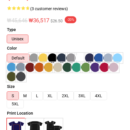
(3 customer reviews)
₩45,646
₩36,517
-20%
$26.50
Type
Unisex
Color
Default
Size
S
M
L
XL
2XL
3XL
4XL
5XL
Print Location