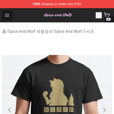
FREE
shipping on orders over $100
Spice And Wolf Store - Official Spice And Wolf Merchand
Open menu
홈
/
Spice And Wolf 제품정보
/
Spice And Wolf T-셔츠