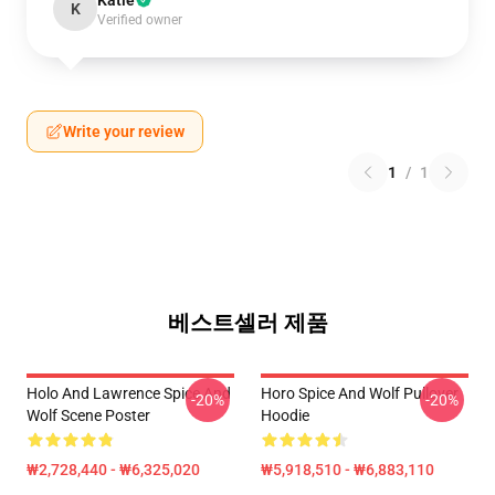
Katie
K
Verified owner
Write your review
1
/
1
베스트셀러 제품
Holo And Lawrence Spice And
Horo Spice And Wolf Pullover
-20%
-20%
Wolf Scene Poster
Hoodie
₩2,728,440 - ₩6,325,020
₩5,918,510 - ₩6,883,110