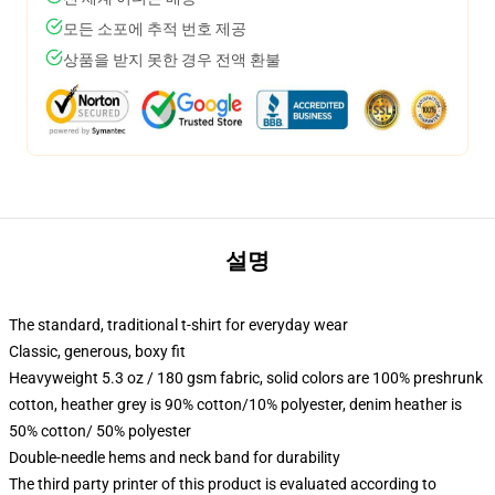
모든 소포에 추적 번호 제공
상품을 받지 못한 경우 전액 환불
설명
The standard, traditional t-shirt for everyday wear
Classic, generous, boxy fit
Heavyweight 5.3 oz / 180 gsm fabric, solid colors are 100% preshrunk
cotton, heather grey is 90% cotton/10% polyester, denim heather is
50% cotton/ 50% polyester
Double-needle hems and neck band for durability
The third party printer of this product is evaluated according to