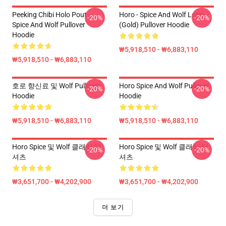
Peeking Chibi Holo Pout -
Horo - Spice And Wolf Logo
-20%
-20%
Spice And Wolf Pullover
(Gold) Pullover Hoodie
Hoodie
₩5,918,510 - ₩6,883,110
₩5,918,510 - ₩6,883,110
호로 향신료 및 Wolf Pullover
Horo Spice And Wolf Pullover
-20%
-20%
Hoodie
Hoodie
₩5,918,510 - ₩6,883,110
₩5,918,510 - ₩6,883,110
Horo Spice 및 Wolf 클래식 티
Horo Spice 및 Wolf 클래식 티
-20%
-20%
셔츠
셔츠
₩3,651,700 - ₩4,202,900
₩3,651,700 - ₩4,202,900
더 보기