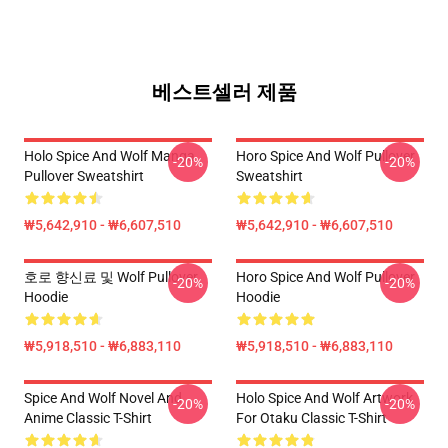
베스트셀러 제품
Holo Spice And Wolf Manga
Horo Spice And Wolf Pullover
-20%
-20%
Pullover Sweatshirt
Sweatshirt
₩5,642,910 - ₩6,607,510
₩5,642,910 - ₩6,607,510
호로 향신료 및 Wolf Pullover
Horo Spice And Wolf Pullover
-20%
-20%
Hoodie
Hoodie
₩5,918,510 - ₩6,883,110
₩5,918,510 - ₩6,883,110
Spice And Wolf Novel And
Holo Spice And Wolf Artwork
-20%
-20%
Anime Classic T-Shirt
For Otaku Classic T-Shirt