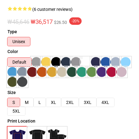
(6 customer reviews)
₩45,646
₩36,517
-20%
$26.50
Type
Unisex
Color
Default
Size
S
M
L
XL
2XL
3XL
4XL
5XL
Print Location