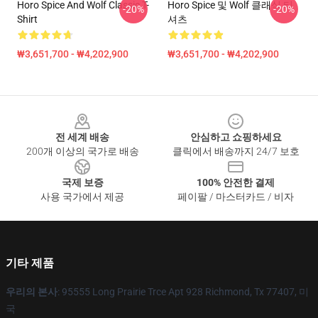
Horo Spice And Wolf Classic T-
Horo Spice 및 Wolf 클래식 티
-20%
-20%
Shirt
셔츠
₩3,651,700 - ₩4,202,900
₩3,651,700 - ₩4,202,900
Footer
전 세계 배송
안심하고 쇼핑하세요
200개 이상의 국가로 배송
클릭에서 배송까지 24/7 보호
국제 보증
100% 안전한 결제
사용 국가에서 제공
페이팔 / 마스터카드 / 비자
기타 제품
우리의 본사
: 95555 Long Prairie Trce Apt 928 Richmond, Tx 77407, 미
국