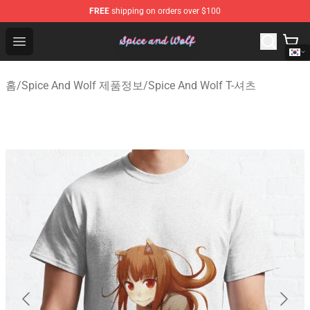
FREE
shipping on orders over $100
Spice And Wolf Store - Official Spice And Wolf Merchand
Open menu
홈
/
Spice And Wolf 제품정보
/
Spice And Wolf T-셔츠