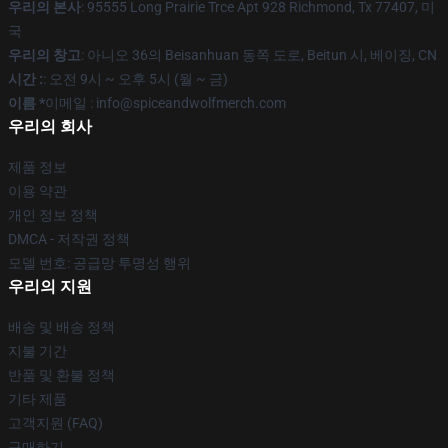
우리의 본사
: 95555 Long Prairie Trce Apt 928 Richmond, Tx 77407, 미
국
우리의 창고
: 아니오 36의 Beisanhuan 동쪽 도로, Beitun 시, 베이징, CN
시간 :
: 오전 9시 ~ 오후 5시 (월 ~ 금)
이름 *
이메일 : info@spiceandwolfmerch.com
우리의 회사
제품 정보
이용 약관
개인 정보 정책
DMCA - 저작권 정책
모델 번호: 공급망 투명성 행위
우리의 지원
배송 및 배송 정책
지불 기간
반품 및 환불 정책
기타 제품
고객지원 (FAQ)
구매하기