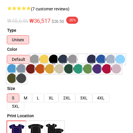
(7 customer reviews)
₩45,646
₩36,517
-20%
$26.50
Type
Unisex
Color
Default
Size
S
M
L
XL
2XL
3XL
4XL
5XL
Print Location