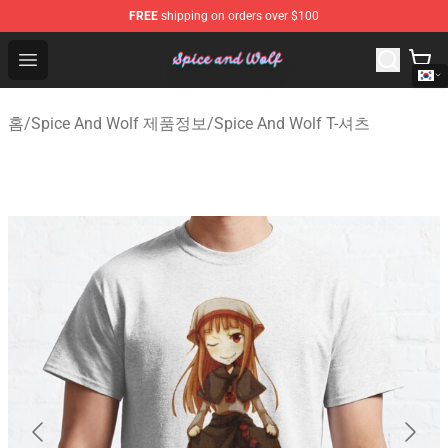
FREE
shipping on orders over $100
Spice And Wolf Store - Official Spice And Wolf Merchand
Open menu
홈
/
Spice And Wolf 제품정보
/
Spice And Wolf T-셔츠