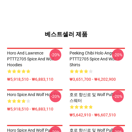
베스트셀러 제품
Horo And Lawrence
Peeking Chibi Holo Angry
-20%
-20%
PTTT2705 Spice And Wolf
PTTT2705 Spice And Wolf T-
Hoodies
Shirts
₩5,918,510 - ₩6,883,110
₩3,651,700 - ₩4,202,900
Horo Spice And Wolf Hoodies
호로 향신료 및 Wolf Pullover
-20%
-20%
스웨터
₩5,918,510 - ₩6,883,110
₩5,642,910 - ₩6,607,510
Horo Spice And Wolf Pullover
호로 향신료 및 Wolf Pullover