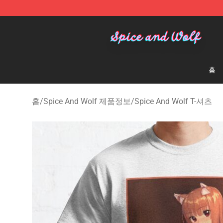
Spice And Wolf Store - Official Spice And Wolf Merch
홈
홈
/
Spice And Wolf 제품정보
/
Spice And Wolf T-셔츠