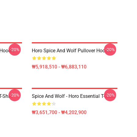
-20%
-20%
Hoodie
Horo Spice And Wolf Pullover Hoodie
₩5,918,510 - ₩6,883,110
-20%
-20%
-Shirt
Spice And Wolf - Horo Essential T-Shirt
₩3,651,700 - ₩4,202,900