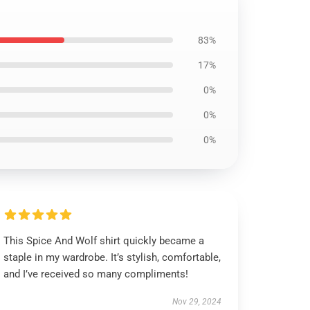
83%
17%
0%
0%
0%
This Spice And Wolf shirt quickly became a
staple in my wardrobe. It’s stylish, comfortable,
and I’ve received so many compliments!
Nov 29, 2024