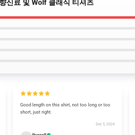
벗은 향신료 및 Wolf 클래식 티셔츠
Good length on this shirt, not too long or too
short, just right.
Dec 5, 2024