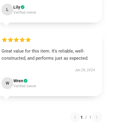
Lily
L
Verified owner
Great value for this item. It’s reliable, well-
constructed, and performs just as expected.
Jun 28, 2024
Wren
W
Verified owner
1
/
1