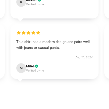
Russell
R
Verified owner
This shirt has a modern design and pairs well
with jeans or casual pants.
Aug 11, 2024
Miles
M
Verified owner