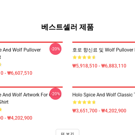
베스트셀러 제품
-20%
e And Wolf Pullover
호로 향신료 및 Wolf Pullover 
t
₩5,918,510 - ₩6,883,110
0 - ₩6,607,510
-20%
e And Wolf Artwork For Otaku
Holo Spice And Wolf Classic T
Shirt
₩3,651,700 - ₩4,202,900
0 - ₩4,202,900
더 보기