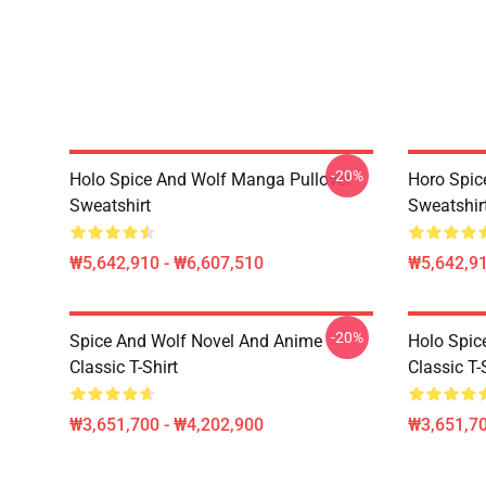
-20%
Holo Spice And Wolf Manga Pullover
Horo Spic
Sweatshirt
Sweatshir
₩5,642,910 - ₩6,607,510
₩5,642,91
-20%
Spice And Wolf Novel And Anime
Holo Spic
Classic T-Shirt
Classic T-
₩3,651,700 - ₩4,202,900
₩3,651,70