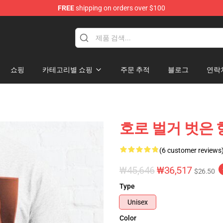
FREE
shipping on orders over $100
andise Shop
쇼핑
카테고리별 쇼핑
주문 추적
블로그
연락
호로 벌거 벗은 
(6 customer reviews
₩45,646
₩36,517
$26.50
Type
Unisex
Color