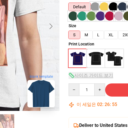
Default
Size
S
M
L
XL
2X
Print Location
사이즈 가이드 보기
blank template
Quantity
이 세일은
02
:
26
:
54
Deliver to United States