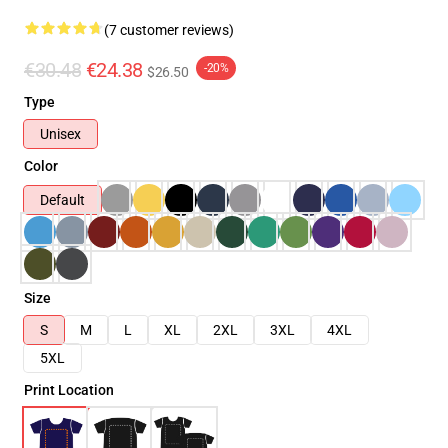
(7 customer reviews)
€30.48
€24.38
-20%
$26.50
Type
Unisex
Color
Default
Size
S
M
L
XL
2XL
3XL
4XL
5XL
Print Location