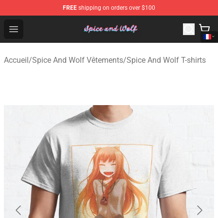
FREE
shipping on orders over $100
Spice And Wolf Store - Official Spice And Wolf Merchand
Open menu
Accueil
/
Spice And Wolf Vêtements
/
Spice And Wolf T-shirts