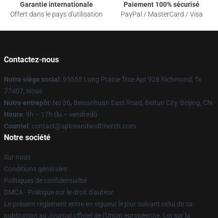
Garantie internationale
Paiement 100% sécurisé
Offert dans le pays d'utilisation
PayPal / MasterCard / Visa
Contactez-nous
Notre siège social
: 95555 Long Prairie Trce Apt 928 Richmond, Tx
77407, Nous
Notre entrepôt
: No 36, Beisanhuan East Road, Beitun City, Beijing, CN
Heure
: 9h – 17h (lu – vendredi)
Courriel
: contact@spiceandwolfmerch.com
Notre société
Sur nous
Conditions générales
Politiques de confidentialité
DMCA - Politique sur le droit d'auteur
Le présent règlement entre en vigueur le jour suivant celui de sa
publication au Journal officiel de l'Union européenne. Loi sur la