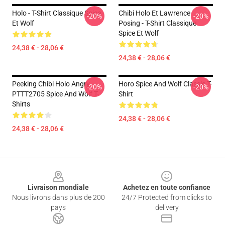
Holo - T-Shirt Classique Spice
Chibi Holo Et Lawrence
-20%
-20%
Et Wolf
Posing - T-Shirt Classique
Spice Et Wolf
24,38 € - 28,06 €
24,38 € - 28,06 €
Peeking Chibi Holo Angry
Horo Spice And Wolf Classic T-
-20%
-20%
PTTT2705 Spice And Wolf T-
Shirt
Shirts
24,38 € - 28,06 €
24,38 € - 28,06 €
Footer
Livraison mondiale
Achetez en toute confiance
Nous livrons dans plus de 200
24/7 Protected from clicks to
pays
delivery