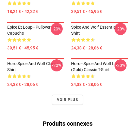
18,21 € - 42,22 €
39,51 € - 45,95 €
Epice Et Loup - Pullover Horo
Spice And Wolf Essential T-
-20%
-20%
Capuche
Shirt
39,51 € - 45,95 €
24,38 € - 28,06 €
Horo Spice And Wolf Classic T-
Horo - Spice And Wolf Logo
-20%
-20%
Shirt
(Gold) Classic T-Shirt
24,38 € - 28,06 €
24,38 € - 28,06 €
VOIR PLUS
Produits connexes