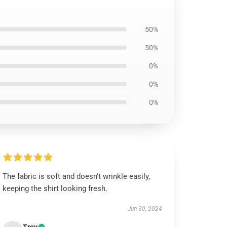
50%
50%
0%
0%
0%
The fabric is soft and doesn’t wrinkle easily,
keeping the shirt looking fresh.
Jun 30, 2024