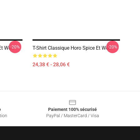
-20%
-20%
Et Wolf
T-Shirt Classique Horo Spice Et Wolf
24,38 € - 28,06 €
e
Paiement 100% sécurisé
tion
PayPal / MasterCard / Visa