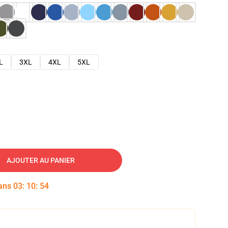
L
3XL
4XL
5XL
AJOUTER AU PANIER
dans
03
:
10
:
53