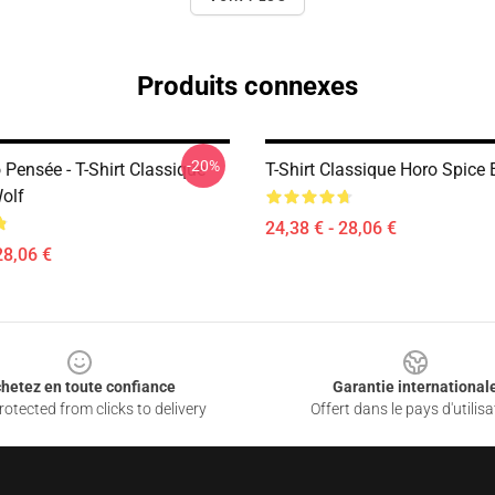
Produits connexes
-20%
 Pensée - T-Shirt Classique
T-Shirt Classique Horo Spice 
Wolf
24,38 € - 28,06 €
28,06 €
hetez en toute confiance
Garantie international
otected from clicks to delivery
Offert dans le pays d'utilisa