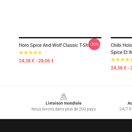
-20%
Horo Spice And Wolf Classic T-Shirt
Chibi Holo
Spice Et 
24,38 € - 28,06 €
24,38 € - 
Footer
Livraison mondiale
Ac
Nous livrons dans plus de 200 pays
24/7 Pr