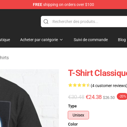
FREE
shipping on orders over $100
andise Shop
tique
Acheter par catégorie
Suivi de commande
Blog
hirts
T-Shirt Classiqu
(4 customer reviews
€30.48
€24.38
-20%
$26.50
Type
Unisex
Color