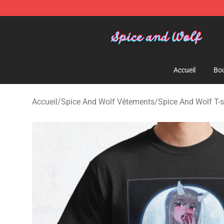
Spice And Wolf Store - Official Spice And Wolf Merch
Accueil
Bou
Accueil
/
Spice And Wolf Vêtements
/
Spice And Wolf T-s