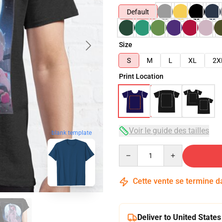
Default
Size
S
M
L
XL
2X
Print Location
Voir le guide des tailles
blank template
Quantity
Cette vente se termine 
Deliver to United States