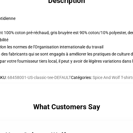
Description
otidienne
sont 100% coton pré-réchaud, gris bruyère est 90% coton/10% polyester, d
ilité
lon les normes de l'Organisation internationale du travail
des fabricants qui se sont engagés à améliorer les pratiques de culture du
ar votre fournisseur tiers local, il peut y avoir de légères variations dans 
SKU
:
68458001-US-classic-tee-DEFAULT
Catégories
:
Spice And Wolf T-shirt
What Customers Say