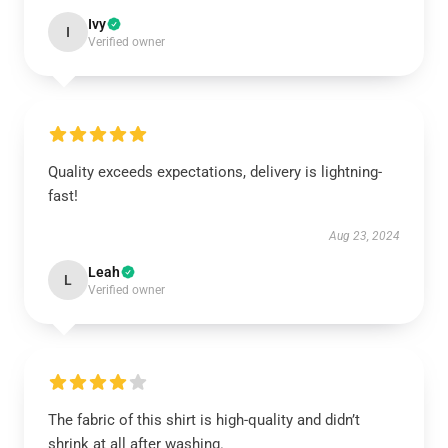
Ivy
I
Verified owner
Quality exceeds expectations, delivery is lightning-
fast!
Aug 23, 2024
Leah
L
Verified owner
The fabric of this shirt is high-quality and didn’t
shrink at all after washing.