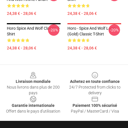
24,38 € - 28,06 €
24,38 € - 28,06 €
Horo Spice And Wolf Classic T-
Horo - Spice And Wolf Logo
-20%
-20%
Shirt
(Gold) Classic T-Shirt
24,38 € - 28,06 €
24,38 € - 28,06 €
Footer
Livraison mondiale
Achetez en toute confiance
Nous livrons dans plus de 200
24/7 Protected from clicks to
pays
delivery
Garantie internationale
Paiement 100% sécurisé
Offert dans le pays d'utilisation
PayPal / MasterCard / Visa