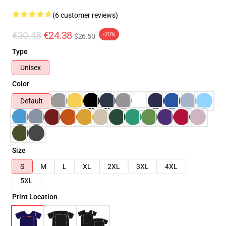
(6 customer reviews)
€30.48
€24.38
-20%
$26.50
Type
Unisex
Color
Default
Size
S
M
L
XL
2XL
3XL
4XL
5XL
Print Location