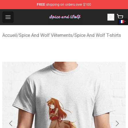
FREE
shipping on orders over $100
Spice And Wolf Store - Official Spice And Wolf Merchand
Open menu
Accueil
/
Spice And Wolf Vêtements
/
Spice And Wolf T-shirts