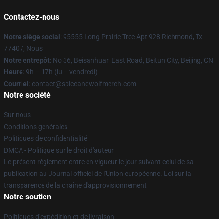
Contactez-nous
Notre siège social
: 95555 Long Prairie Trce Apt 928 Richmond, Tx
77407, Nous
Notre entrepôt
: No 36, Beisanhuan East Road, Beitun City, Beijing, CN
Heure
: 9h – 17h (lu – vendredi)
Courriel
: contact@spiceandwolfmerch.com
Notre société
Sur nous
Conditions générales
Politiques de confidentialité
DMCA - Politique sur le droit d'auteur
Le présent règlement entre en vigueur le jour suivant celui de sa
publication au Journal officiel de l'Union européenne. Loi sur la
transparence de la chaîne d'approvisionnement
Notre soutien
Politiques d'expédition et de livraison