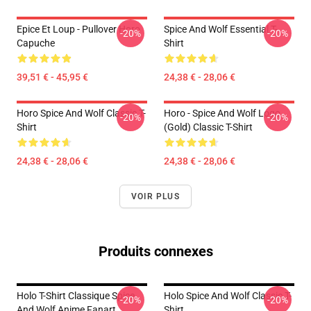
Epice Et Loup - Pullover Horo
Spice And Wolf Essential T-
-20%
-20%
Capuche
Shirt
39,51 € - 45,95 €
24,38 € - 28,06 €
Horo Spice And Wolf Classic T-
Horo - Spice And Wolf Logo
-20%
-20%
Shirt
(Gold) Classic T-Shirt
24,38 € - 28,06 €
24,38 € - 28,06 €
VOIR PLUS
Produits connexes
Holo T-Shirt Classique Spice
Holo Spice And Wolf Classic T-
-20%
-20%
And Wolf Anime Fanart
Shirt