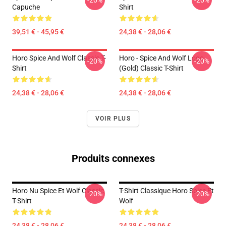
-20%
-20%
Capuche
Shirt
39,51 € - 45,95 €
24,38 € - 28,06 €
Horo Spice And Wolf Classic T-
Horo - Spice And Wolf Logo
-20%
-20%
Shirt
(Gold) Classic T-Shirt
24,38 € - 28,06 €
24,38 € - 28,06 €
VOIR PLUS
Produits connexes
Horo Nu Spice Et Wolf Classic
T-Shirt Classique Horo Spice Et
-20%
-20%
T-Shirt
Wolf
24,38 € - 28,06 €
24,38 € - 28,06 €