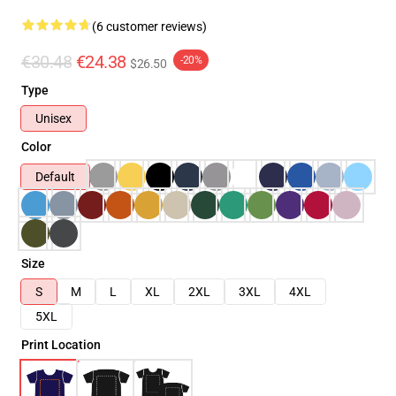
(6 customer reviews)
€30.48
€24.38
-20%
$26.50
Type
Unisex
Color
Default
Size
S
M
L
XL
2XL
3XL
4XL
5XL
Print Location