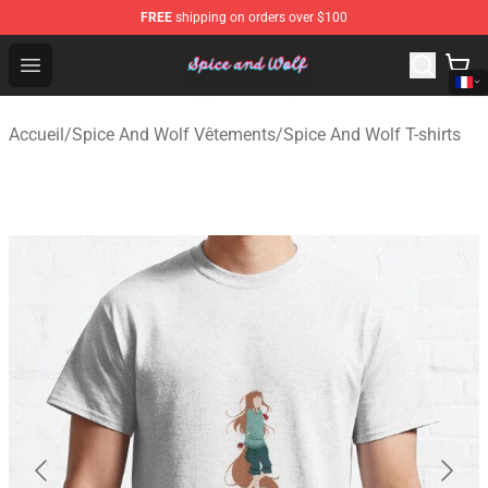
FREE
shipping on orders over $100
Spice And Wolf Store - Official Spice And Wolf Merchand
Open menu
Accueil
/
Spice And Wolf Vêtements
/
Spice And Wolf T-shirts