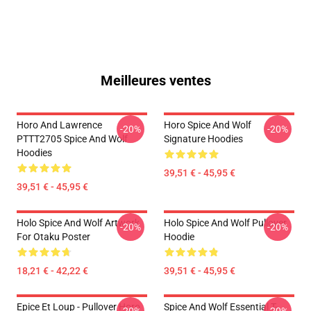
Meilleures ventes
Horo And Lawrence
Horo Spice And Wolf
-20%
-20%
PTTT2705 Spice And Wolf
Signature Hoodies
Hoodies
39,51 € - 45,95 €
39,51 € - 45,95 €
Holo Spice And Wolf Artwork
Holo Spice And Wolf Pullover
-20%
-20%
For Otaku Poster
Hoodie
18,21 € - 42,22 €
39,51 € - 45,95 €
Epice Et Loup - Pullover Horo
Spice And Wolf Essential T-