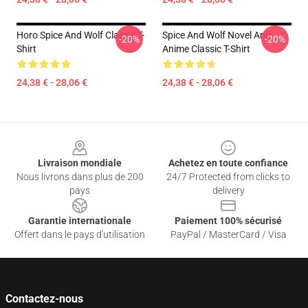
Horo Spice And Wolf Classic T-
Spice And Wolf Novel And
-20%
-20%
Shirt
Anime Classic T-Shirt
24,38 € - 28,06 €
24,38 € - 28,06 €
Footer
Livraison mondiale
Achetez en toute confiance
Nous livrons dans plus de 200
24/7 Protected from clicks to
pays
delivery
Garantie internationale
Paiement 100% sécurisé
Offert dans le pays d'utilisation
PayPal / MasterCard / Visa
Contactez-nous