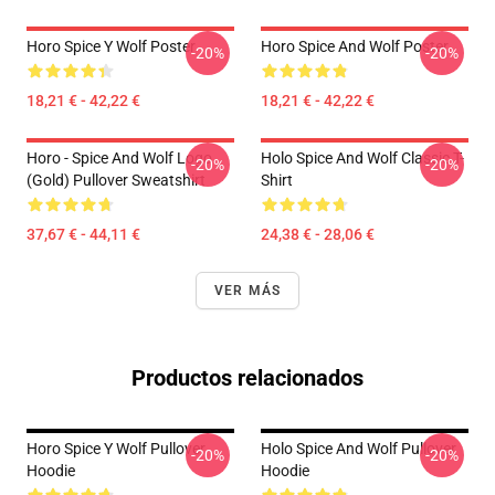
Horo Spice Y Wolf Poster
Horo Spice And Wolf Poster
-20%
-20%
18,21 € - 42,22 €
18,21 € - 42,22 €
Horo - Spice And Wolf Logo
Holo Spice And Wolf Classic T-
-20%
-20%
(Gold) Pullover Sweatshirt
Shirt
37,67 € - 44,11 €
24,38 € - 28,06 €
VER MÁS
Productos relacionados
Horo Spice Y Wolf Pullover
Holo Spice And Wolf Pullover
-20%
-20%
Hoodie
Hoodie