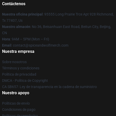
Contáctenos
Nuestra oficina principal
: 95555 Long Prairie Trce Apt 928 Richmond,
Tx 77407, Us
Nuestro almacén
: No 36, Beisanhuan East Road, Beitun City, Beijing,
CN
Hora
: 9AM – 5PM (Mon – Fri)
Email
: contact@spiceandwolfmerch.com
Nuestra empresa
Sobre nosotros
Términos y condiciones
Política de privacidad
DMCA - Política de Copyright
CA SB657: Ley de transparencia en la cadena de suministro
Nuestro apoyo
Políticas de envío
Condiciones de pago
Políticas de reembolso