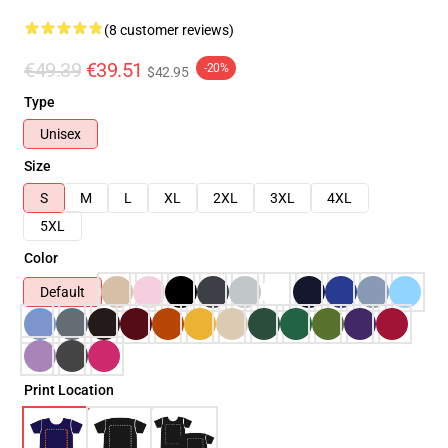
(8 customer reviews)
€49.39
€39.51
-20%
$42.95
Type
Unisex
Size
S
M
L
XL
2XL
3XL
4XL
5XL
Color
Default
Print Location