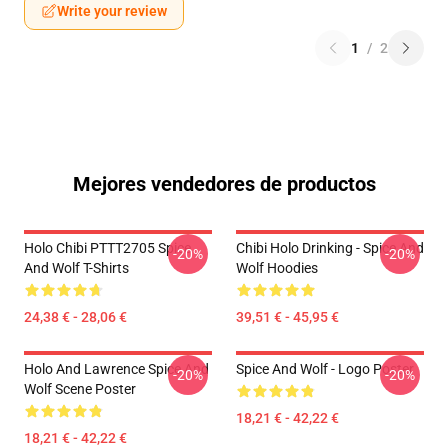
Write your review
1
/
2
Mejores vendedores de productos
Holo Chibi PTTT2705 Spice
Chibi Holo Drinking - Spice And
-20%
-20%
And Wolf T-Shirts
Wolf Hoodies
24,38 € - 28,06 €
39,51 € - 45,95 €
Holo And Lawrence Spice And
Spice And Wolf - Logo Poster
-20%
-20%
Wolf Scene Poster
18,21 € - 42,22 €
18,21 € - 42,22 €