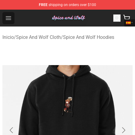
FREE
shipping on orders over $100
Spice And Wolf Store - Official Spice And Wolf Merchand
Open menu
Inicio
/
Spice And Wolf Cloth
/
Spice And Wolf Hoodies