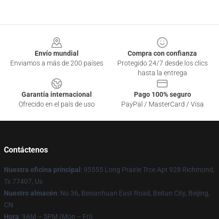
Footer
Envío mundial
Compra con confianza
Enviamos a más de 200 países
Protegido 24/7 desde los clics
hasta la entrega
Garantía internacional
Pago 100% seguro
Ofrecido en el país de uso
PayPal / MasterCard / Visa
Contáctenos
Nuestra oficina principal
: 95555 Long Prairie Trce Apt 928 Richmond,
Tx 77407, Us
Nuestro almacén
: No 36, Beisanhuan East Road, Beitun City, Beijing,
CN
Hora
: 9AM – 5PM (Mon – Fri)