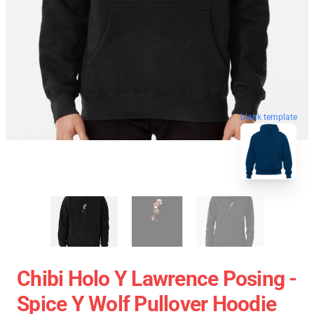
blank template
Chibi Holo Y Lawrence Posing -
Spice Y Wolf Pullover Hoodie