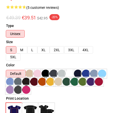
(5 customer reviews)
€49.39
€39.51
-20%
$42.95
Type
Unisex
Size
S
M
L
XL
2XL
3XL
4XL
5XL
Color
Default
Print Location