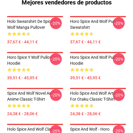
Mejores vendedores de productos
Holo Sweatshirt De Spice Y
Horo Spice And Wolf Pullover
-20%
-20%
Wolf Manga Pullover
Sweatshirt
37,67 € - 44,11 €
37,67 € - 44,11 €
Horo Spice Y Wolf Pullover
Horo Spice And Wolf Pullover
-20%
-20%
Hoodie
Hoodie
39,51 € - 45,95 €
39,51 € - 45,95 €
Spice And Wolf Novel And
Holo Spice And Wolf Artwork
-20%
-20%
Anime Classic T-Shirt
For Otaku Classic T-Shirt
24,38 € - 28,06 €
24,38 € - 28,06 €
Holo Spice And Wolf Classic T-
Spice And Wolf - Horo
-20%
-20%