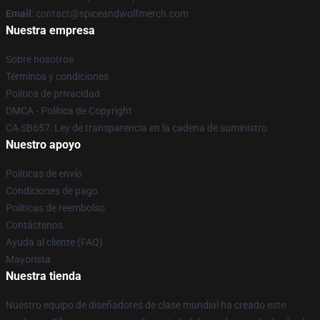
Email
: contact@spiceandwolfmerch.com
Nuestra empresa
Sobre nosotros
Términos y condiciones
Política de privacidad
DMCA - Política de Copyright
CA SB657: Ley de transparencia en la cadena de suministro
Nuestro apoyo
Políticas de envío
Condiciones de pago
Políticas de reembolso
Contáctenos
Ayuda al cliente (FAQ)
Mayorista
Nuestra tienda
Nuestro equipo de diseñadores de clase mundial ha creado este