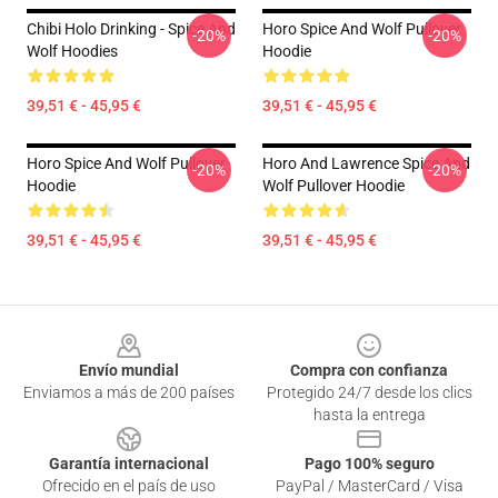
Chibi Holo Drinking - Spice And
Horo Spice And Wolf Pullover
-20%
-20%
Wolf Hoodies
Hoodie
39,51 € - 45,95 €
39,51 € - 45,95 €
Horo Spice And Wolf Pullover
Horo And Lawrence Spice And
-20%
-20%
Hoodie
Wolf Pullover Hoodie
39,51 € - 45,95 €
39,51 € - 45,95 €
Footer
Envío mundial
Compra con confianza
Enviamos a más de 200 países
Protegido 24/7 desde los clics
hasta la entrega
Garantía internacional
Pago 100% seguro
Ofrecido en el país de uso
PayPal / MasterCard / Visa