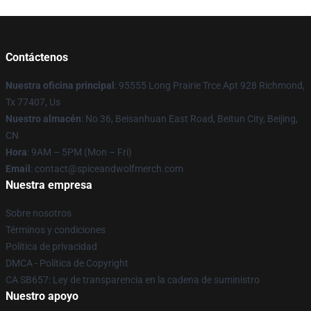
Contáctenos
Nuestra oficina principal
: 95555 Long Prairie Trce Apt 928 Richmond,
Tx 77407, Us
Nuestro almacén
: No 36, Beisanhuan East Road, Beitun City, Beijing,
CN
Hora
: 9AM – 5PM (Mon – Fri)
Email
: contact@spiceandwolfmerch.com
Nuestra empresa
Sobre nosotros
Términos y condiciones
Política de privacidad
DMCA - Política de Copyright
CA SB657: Ley de transparencia en la cadena de suministro
Nuestro apoyo