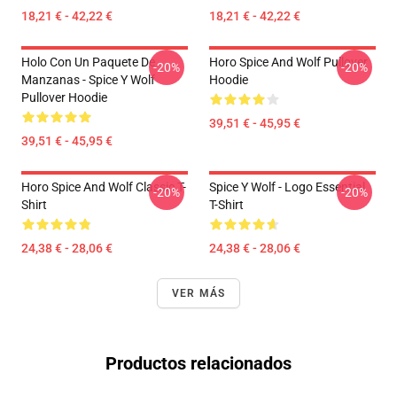
18,21 € - 42,22 €
18,21 € - 42,22 €
Holo Con Un Paquete De
Horo Spice And Wolf Pullover
-20%
-20%
Manzanas - Spice Y Wolf
Hoodie
Pullover Hoodie
39,51 € - 45,95 €
39,51 € - 45,95 €
Horo Spice And Wolf Classic T-
Spice Y Wolf - Logo Essential
-20%
-20%
Shirt
T-Shirt
24,38 € - 28,06 €
24,38 € - 28,06 €
VER MÁS
Productos relacionados