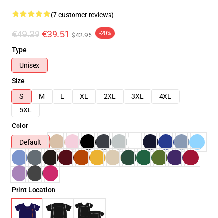
(7 customer reviews)
€49.39
€39.51
-20%
$42.95
Type
Unisex
Size
S
M
L
XL
2XL
3XL
4XL
5XL
Color
Default
Print Location