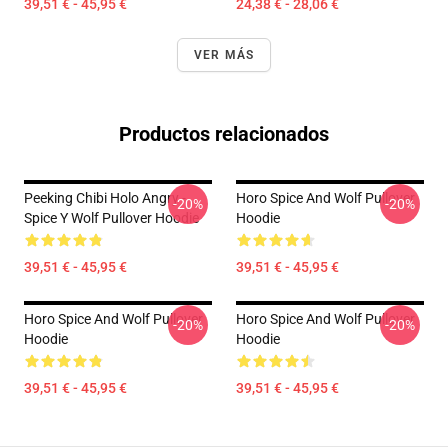
39,51 € - 45,95 €
24,38 € - 28,06 €
VER MÁS
Productos relacionados
Peeking Chibi Holo Angry -
Horo Spice And Wolf Pullover
-20%
-20%
Spice Y Wolf Pullover Hoodie
Hoodie
39,51 € - 45,95 €
39,51 € - 45,95 €
Horo Spice And Wolf Pullover
Horo Spice And Wolf Pullover
-20%
-20%
Hoodie
Hoodie
39,51 € - 45,95 €
39,51 € - 45,95 €