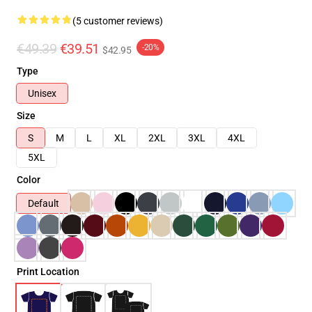
(5 customer reviews)
€49.39
€39.51
-20%
$42.95
Type
Unisex
Size
S
M
L
XL
2XL
3XL
4XL
5XL
Color
Default
Print Location