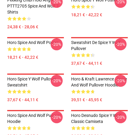
Peeking Chibi Holo Angry
Horo Spice Y Wolf Poster
-20%
-20%
PTTT2705 Spice And Wolf T-
Shirts
18,21 € - 42,22 €
24,38 € - 28,06 €
Horo Spice And Wolf Poster
Sweatshirt De Spice Y Wolf
-20%
-20%
Pullover
18,21 € - 42,22 €
37,67 € - 44,11 €
Horo Spice Y Wolf Pullover
Horo & Kraft Lawrence - Spice
-20%
-20%
Sweatshirt
And Wolf Pullover Hoodie
37,67 € - 44,11 €
39,51 € - 45,95 €
Horo Spice And Wolf Pullover
Horo Desnudo Spice Y Wolf
-20%
-20%
Hoodie
Classic Camiseta