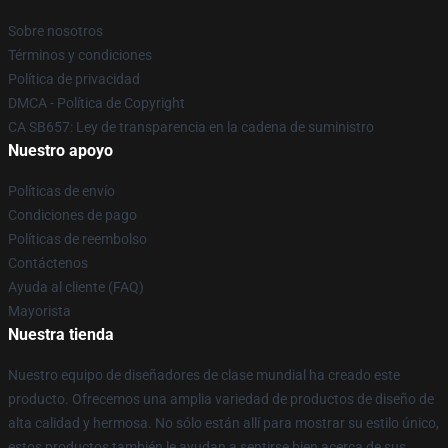
Sobre nosotros
Términos y condiciones
Política de privacidad
DMCA - Política de Copyright
CA SB657: Ley de transparencia en la cadena de suministro
Nuestro apoyo
Políticas de envío
Condiciones de pago
Políticas de reembolso
Contáctenos
Ayuda al cliente (FAQ)
Mayorista
Nuestra tienda
Nuestro equipo de diseñadores de clase mundial ha creado este
producto. Ofrecemos una amplia variedad de productos de diseño de
alta calidad y hermosa. No sólo están allí para mostrar su estilo único,
estos productos también le ayudan a sentirse bien acerca de sus