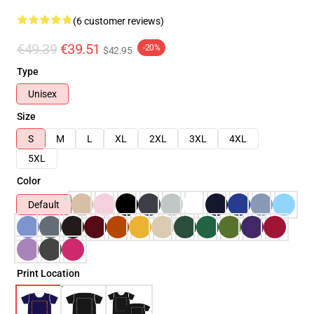
(6 customer reviews)
€49.39
€39.51
-20%
$42.95
Type
Unisex
Size
S
M
L
XL
2XL
3XL
4XL
5XL
Color
Default
Print Location