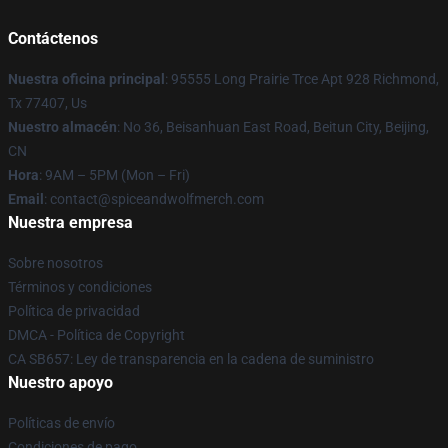
Contáctenos
Nuestra oficina principal
: 95555 Long Prairie Trce Apt 928 Richmond,
Tx 77407, Us
Nuestro almacén
: No 36, Beisanhuan East Road, Beitun City, Beijing,
CN
Hora
: 9AM – 5PM (Mon – Fri)
Email
: contact@spiceandwolfmerch.com
Nuestra empresa
Sobre nosotros
Términos y condiciones
Política de privacidad
DMCA - Política de Copyright
CA SB657: Ley de transparencia en la cadena de suministro
Nuestro apoyo
Políticas de envío
Condiciones de pago