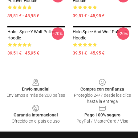
Pullover Hoodie
Hoodie
39,51 € - 45,95 €
39,51 € - 45,95 €
Holo - Spice Y Wolf Pullover
Holo Spice And Wolf Pullover
-20%
-20%
Hoodie
Hoodie
39,51 € - 45,95 €
39,51 € - 45,95 €
Footer
Envío mundial
Compra con confianza
Enviamos a más de 200 países
Protegido 24/7 desde los clics
hasta la entrega
Garantía internacional
Pago 100% seguro
Ofrecido en el país de uso
PayPal / MasterCard / Visa