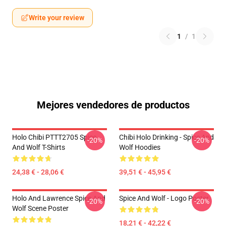
Write your review
1
/
1
Mejores vendedores de productos
Holo Chibi PTTT2705 Spice
Chibi Holo Drinking - Spice And
-20%
-20%
And Wolf T-Shirts
Wolf Hoodies
24,38 € - 28,06 €
39,51 € - 45,95 €
Holo And Lawrence Spice And
Spice And Wolf - Logo Poster
-20%
-20%
Wolf Scene Poster
18,21 € - 42,22 €