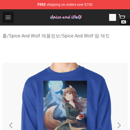
FREE
shipping on orders over $100
Spice And Wolf Store - Official Spice And Wolf Merchand
Open menu
홈
/
Spice And Wolf 제품정보
/
Spice And Wolf 땀 재킷