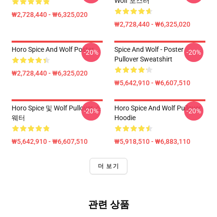
Wolf 포스터
₩2,728,440 - ₩6,325,020
₩2,728,440 - ₩6,325,020
Horo Spice And Wolf Poster
Spice And Wolf - Poster
-20%
-20%
Pullover Sweatshirt
₩2,728,440 - ₩6,325,020
₩5,642,910 - ₩6,607,510
Horo Spice 및 Wolf Pullover 스
Horo Spice And Wolf Pullover
-20%
-20%
웨터
Hoodie
₩5,642,910 - ₩6,607,510
₩5,918,510 - ₩6,883,110
더 보기
관련 상품