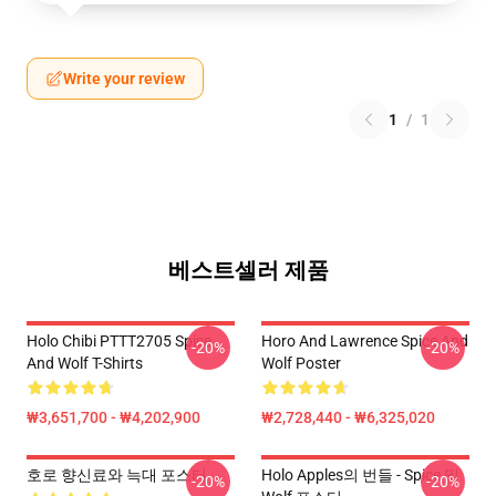
Write your review
1
/
1
베스트셀러 제품
Holo Chibi PTTT2705 Spice
Horo And Lawrence Spice And
-20%
-20%
And Wolf T-Shirts
Wolf Poster
₩3,651,700 - ₩4,202,900
₩2,728,440 - ₩6,325,020
호로 향신료와 늑대 포스터
Holo Apples의 번들 - Spice 및
-20%
-20%