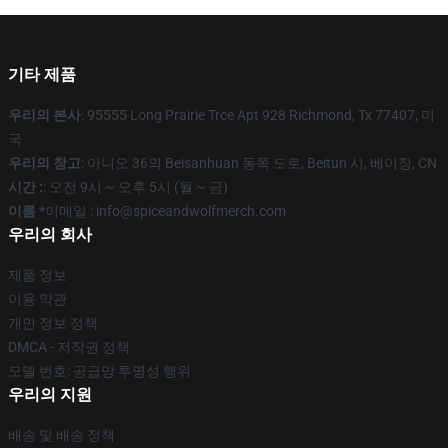
기타 제품
우리의 본사
: 95555 Long Prairie Trce Apt 928 Richmond, Tx 77407, 미
국
우리의 창고
: 아니오 36의 Beisanhuan 동쪽 도로, Beitun 시, 베이징, CN
시간 :
: 오전 9시 ~ 오후 5시 (월 ~ 금)
이름 *
이메일 : info@spiceandwolfmerch.com
우리의 회사
제품 정보
이용 약관
개인 정보 정책
DMCA - 저작권 정책
모델 번호: 공급망 투명성 행위
우리의 지원
배송 및 배송 정책