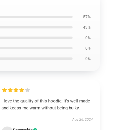
57%
43%
0%
0%
0%
I love the quality of this hoodie; it’s well-made
and keeps me warm without being bulky.
Aug 26, 2024