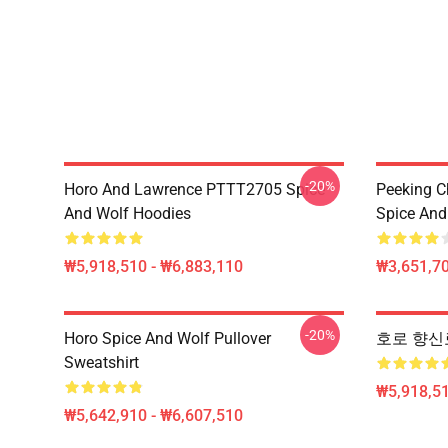
-20%
Horo And Lawrence PTTT2705 Spice
Peeking C
And Wolf Hoodies
Spice And 
₩5,918,510 - ₩6,883,110
₩3,651,70
-20%
Horo Spice And Wolf Pullover
호로 향신료 및
Sweatshirt
₩5,918,51
₩5,642,910 - ₩6,607,510