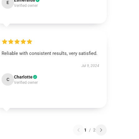
Esmeralda
E
Verified owner
Reliable with consistent results, very satisfied.
Jul 9, 2024
Charlotte
C
Verified owner
1
/
2