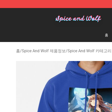
Spice And Wolf Store - Official Spice And Wolf Merch
홈
홈
/
Spice And Wolf 제품정보
/
Spice And Wolf 카테고리