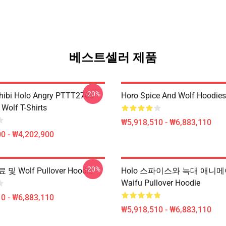
베스트셀러 제품
-20%
hibi Holo Angry PTTT2705
Horo Spice And Wolf Hoodies
Wolf T-Shirts
₩5,918,510 - ₩6,883,110
0 - ₩4,202,900
-20%
 Wolf Pullover Hoodie
Holo 스파이스와 늑대 애니
Waifu Pullover Hoodie
0 - ₩6,883,110
₩5,918,510 - ₩6,883,110