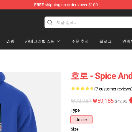
FREE
shipping on orders over $100
andise Shop
쇼핑
카테고리별 쇼핑
주문 추적
블로그
연락
호로 - Spice An
(7 customer reviews
₩73,981
₩59,185
$42.95
Type
Unisex
Size