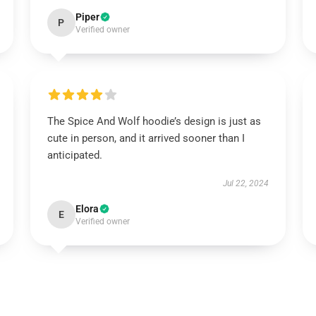
Piper
P
Verified owner
The Spice And Wolf hoodie’s design is just as
cute in person, and it arrived sooner than I
anticipated.
Jul 22, 2024
Elora
E
Verified owner