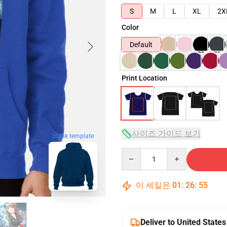
S
M
L
XL
2X
Color
Default
Print Location
사이즈 가이드 보기
blank template
Quantity
이 세일은
01
:
26
:
54
Deliver to United States