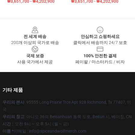
₩3,651,700 - ₩4,202,900
₩3,651,700 - ₩4,202,900
Footer
전 세계 배송
안심하고 쇼핑하세요
200개 이상의 국가로 배송
클릭에서 배송까지 24/7 보호
국제 보증
100% 안전한 결제
사용 국가에서 제공
페이팔 / 마스터카드 / 비자
기타 제품
우리의 본사
: 95555 Long Prairie Trce Apt 928 Richmond, Tx 77407, 미
국
우리의 창고
: 아니오 36의 Beisanhuan 동쪽 도로, Beitun 시, 베이징, CN
시간 :
: 오전 9시 ~ 오후 5시 (월 ~ 금)
이름 *
이메일 : info@spiceandwolfmerch.com