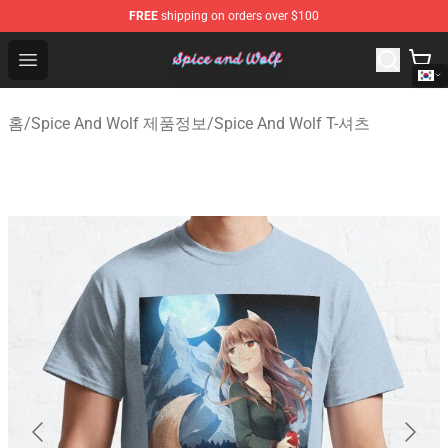
FREE
shipping on orders over $100
Spice And Wolf Store - Official Spice And Wolf Merchand
Open menu
홈
/
Spice And Wolf 제품정보
/
Spice And Wolf T-셔츠