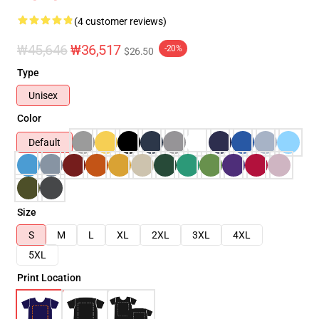
(4 customer reviews)
₩45,646
₩36,517
-20%
$26.50
Type
Unisex
Color
Default
Size
S
M
L
XL
2XL
3XL
4XL
5XL
Print Location