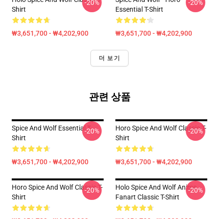
-20%
-20%
Shirt
Essential T-Shirt
₩3,651,700 - ₩4,202,900
₩3,651,700 - ₩4,202,900
더 보기
관련 상품
Spice And Wolf Essential T-
Horo Spice And Wolf Classic T-
-20%
-20%
Shirt
Shirt
₩3,651,700 - ₩4,202,900
₩3,651,700 - ₩4,202,900
Horo Spice And Wolf Classic T-
Holo Spice And Wolf Anime
-20%
-20%
Shirt
Fanart Classic T-Shirt