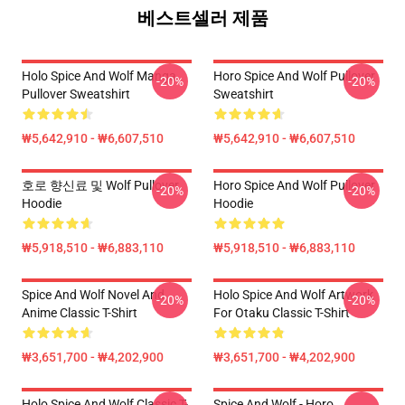
베스트셀러 제품
Holo Spice And Wolf Manga
Horo Spice And Wolf Pullover
-20%
-20%
Pullover Sweatshirt
Sweatshirt
₩5,642,910 - ₩6,607,510
₩5,642,910 - ₩6,607,510
호로 향신료 및 Wolf Pullover
Horo Spice And Wolf Pullover
-20%
-20%
Hoodie
Hoodie
₩5,918,510 - ₩6,883,110
₩5,918,510 - ₩6,883,110
Spice And Wolf Novel And
Holo Spice And Wolf Artwork
-20%
-20%
Anime Classic T-Shirt
For Otaku Classic T-Shirt
₩3,651,700 - ₩4,202,900
₩3,651,700 - ₩4,202,900
Holo Spice And Wolf Classic T-
Spice And Wolf - Horo