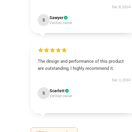
Dec 8, 2024
Sawyer
S
Verified owner
The design and performance of this product
are outstanding; I highly recommend it.
Dec 3, 2024
Scarlett
S
Verified owner