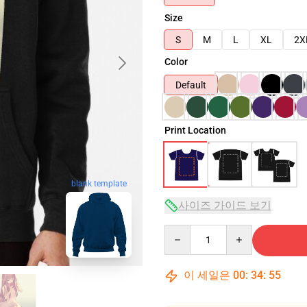
Size
S
M
L
XL
2X
Color
Default
Print Location
blank template
사이즈 가이드 보기
Quantity
이 세일은
00
:
34
:
54