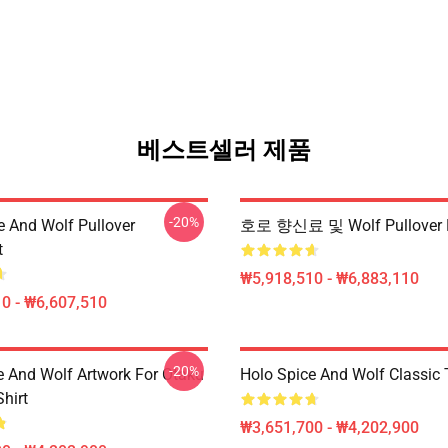
베스트셀러 제품
-20%
e And Wolf Pullover
호로 향신료 및 Wolf Pullover 
t
₩5,918,510 - ₩6,883,110
0 - ₩6,607,510
-20%
e And Wolf Artwork For Otaku
Holo Spice And Wolf Classic T
Shirt
₩3,651,700 - ₩4,202,900