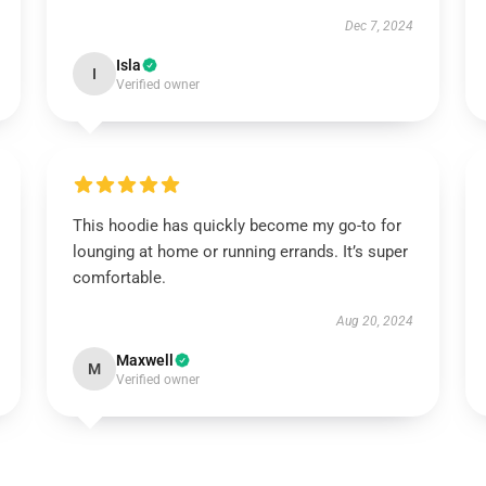
Dec 7, 2024
Isla
I
Verified owner
This hoodie has quickly become my go-to for
lounging at home or running errands. It’s super
comfortable.
Aug 20, 2024
Maxwell
M
Verified owner