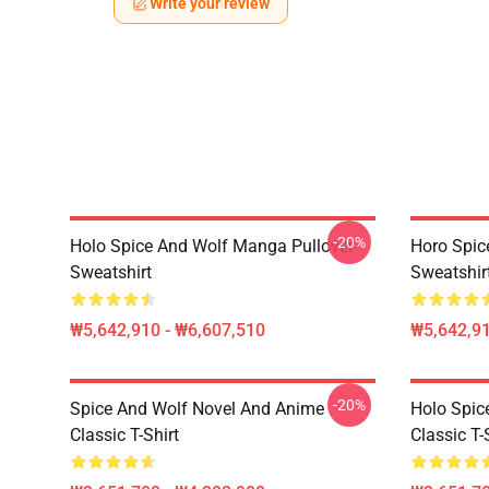
Write your review
-20%
Holo Spice And Wolf Manga Pullover
Horo Spic
Sweatshirt
Sweatshir
₩5,642,910 - ₩6,607,510
₩5,642,91
-20%
Spice And Wolf Novel And Anime
Holo Spic
Classic T-Shirt
Classic T-