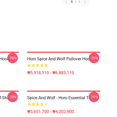
1
/
1
-20%
-20%
Hoodie
Horo Spice And Wolf Pullover Hoodie
₩5,918,510 - ₩6,883,110
-20%
-20%
-Shirt
Spice And Wolf - Horo Essential T-Shirt
₩3,651,700 - ₩4,202,900