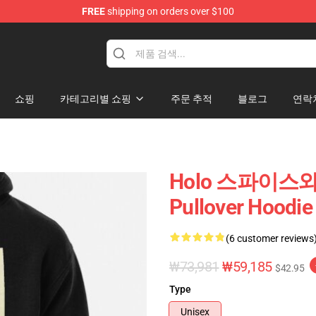
FREE
shipping on orders over $100
andise Shop
쇼핑
카테고리별 쇼핑
주문 추적
블로그
연락
Holo 스파이스와
Pullover Hoodie
(6 customer reviews
₩73,981
₩59,185
$42.95
Type
Unisex