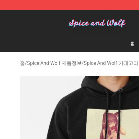
Spice And Wolf Store - Official Spice And Wolf Merch
홈
홈
/
Spice And Wolf 제품정보
/
Spice And Wolf 카테고리