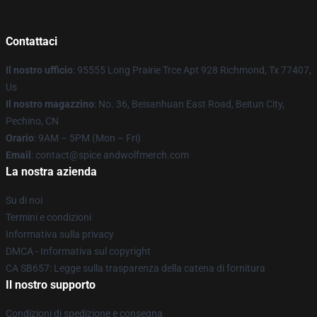
Contattaci
Il nostro ufficio
: 95555 Long Prairie Trce Apt 928 Richmond, Tx 77407,
Us
Il nostro magazzino
: No. 36, Beisanhuan East Road, Beitun City,
Pechino, CN
Orario
: 9AM – 5PM (Mon – Fri)
Email
: contact@spice andwolfmerch.com
La nostra azienda
Su di noi
Termini e condizioni
Informativa sulla privacy
DMCA - Informativa sul copyright
CA SB657: Legge sulla trasparenza della catena di fornitura
Il nostro supporto
Condizioni di spedizione e consegna