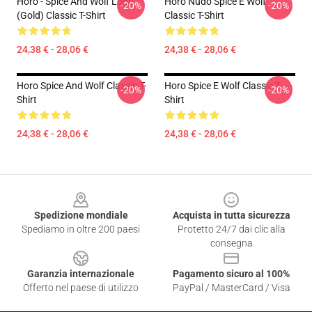
Horo - Spice And Wolf Logo
Horo Nudo Spice E Wolf
-20%
-20%
(Gold) Classic T-Shirt
Classic T-Shirt
24,38 € - 28,06 €
24,38 € - 28,06 €
Horo Spice And Wolf Classic T-
Horo Spice E Wolf Classic T-
-20%
-20%
Shirt
Shirt
24,38 € - 28,06 €
24,38 € - 28,06 €
Footer
Spedizione mondiale
Acquista in tutta sicurezza
Spediamo in oltre 200 paesi
Protetto 24/7 dai clic alla
consegna
Garanzia internazionale
Pagamento sicuro al 100%
Offerto nel paese di utilizzo
PayPal / MasterCard / Visa