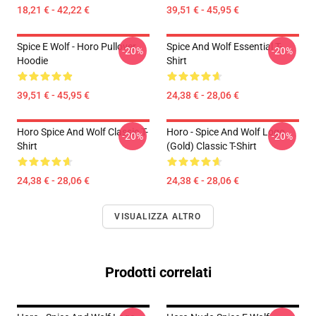
18,21 € - 42,22 €
39,51 € - 45,95 €
Spice E Wolf - Horo Pullover
Spice And Wolf Essential T-
-20%
-20%
Hoodie
Shirt
39,51 € - 45,95 €
24,38 € - 28,06 €
Horo Spice And Wolf Classic T-
Horo - Spice And Wolf Logo
-20%
-20%
Shirt
(Gold) Classic T-Shirt
24,38 € - 28,06 €
24,38 € - 28,06 €
VISUALIZZA ALTRO
Prodotti correlati