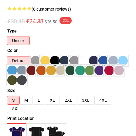
(8 customer reviews)
€30.48
€24.38
-20%
$26.50
Type
Unisex
Color
Default
Size
S
M
L
XL
2XL
3XL
4XL
5XL
Print Location