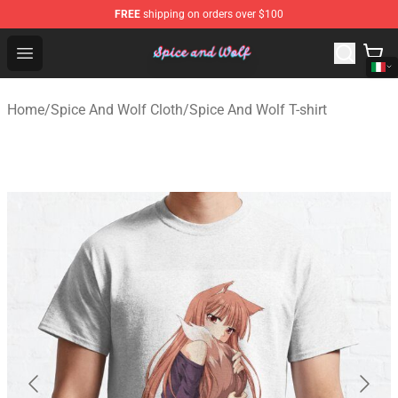
FREE
shipping on orders over $100
Spice And Wolf Store - Official Spice And Wolf Merchand
Open menu
Home
/
Spice And Wolf Cloth
/
Spice And Wolf T-shirt