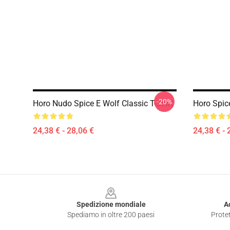
-20%
Horo Nudo Spice E Wolf Classic T-Shirt
Horo Spice
24,38 € - 28,06 €
24,38 € - 
Footer
Spedizione mondiale
A
Spediamo in oltre 200 paesi
Protet