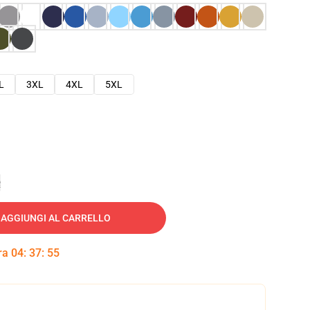
L
3XL
4XL
5XL
e
AGGIUNGI AL CARRELLO
tra
04
:
37
:
54