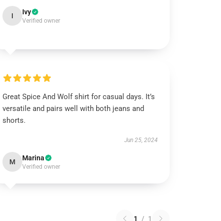
Ivy
I
Verified owner
Great Spice And Wolf shirt for casual days. It’s
versatile and pairs well with both jeans and
shorts.
Jun 25, 2024
Marina
M
Verified owner
1
/
1