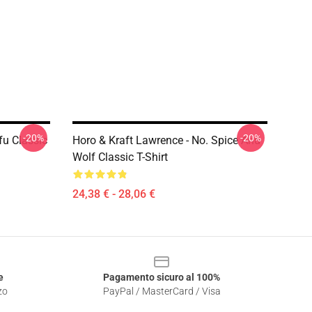
-20%
-20%
fu Classic
Horo & Kraft Lawrence - No. Spice And
Wolf Classic T-Shirt
24,38 € - 28,06 €
e
Pagamento sicuro al 100%
zo
PayPal / MasterCard / Visa