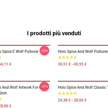
I prodotti più venduti
-20%
o Spice E Wolf Pullover
Horo Spice And Wolf Pullove
44,11 €
39,51 € - 45,95 €
-20%
e And Wolf Artwork For Otaku
Holo Spice And Wolf Classic T
Shirt
24,38 € - 28,06 €
28,06 €