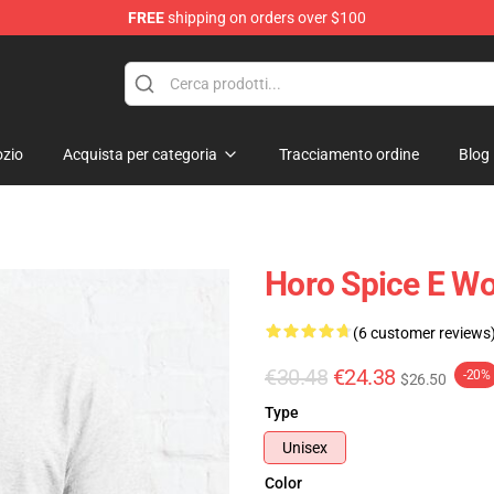
FREE
shipping on orders over $100
andise Shop
zio
Acquista per categoria
Tracciamento ordine
Blog
Horo Spice E Wol
(6 customer reviews
€30.48
€24.38
-20%
$26.50
Type
Unisex
Color