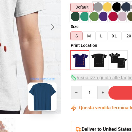
Default
Size
S
M
L
XL
2X
Print Location
Visualizza guida alle tagli
blank template
Quantity
Questa vendita termina 
Deliver to United States