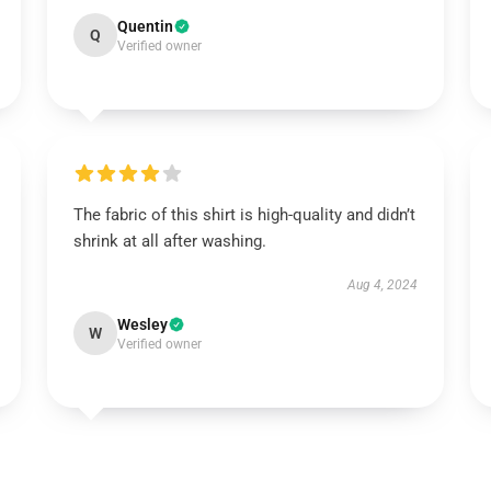
Quentin
Q
Verified owner
The fabric of this shirt is high-quality and didn’t
shrink at all after washing.
Aug 4, 2024
Wesley
W
Verified owner