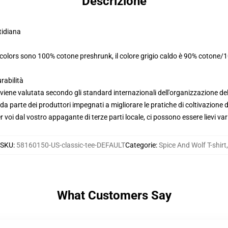
Descrizione
tidiana
colors sono 100% cotone preshrunk, il colore grigio caldo è 90% cotone/1
rabilità
viene valutata secondo gli standard internazionali dell'organizzazione de
 parte dei produttori impegnati a migliorare le pratiche di coltivazione de
voi dal vostro appagante di terze parti locale, ci possono essere lievi var
SKU
:
58160150-US-classic-tee-DEFAULT
Categorie
:
Spice And Wolf T-shirt
,
What Customers Say