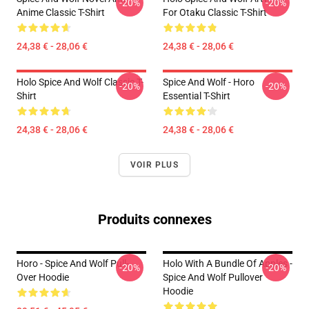
-20%
-20%
Anime Classic T-Shirt
For Otaku Classic T-Shirt
24,38 € - 28,06 €
24,38 € - 28,06 €
Holo Spice And Wolf Classic T-
Spice And Wolf - Horo
-20%
-20%
Shirt
Essential T-Shirt
24,38 € - 28,06 €
24,38 € - 28,06 €
VOIR PLUS
Produits connexes
Horo - Spice And Wolf Pull-
Holo With A Bundle Of Apples -
-20%
-20%
Over Hoodie
Spice And Wolf Pullover
Hoodie