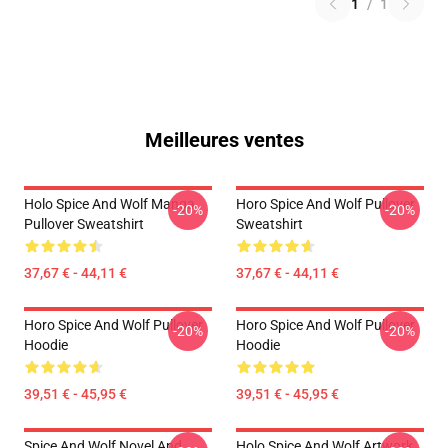
1
/
1
Meilleures ventes
Holo Spice And Wolf Manga
Horo Spice And Wolf Pullover
-20%
-20%
Pullover Sweatshirt
Sweatshirt
37,67 € - 44,11 €
37,67 € - 44,11 €
Horo Spice And Wolf Pullover
Horo Spice And Wolf Pullover
-20%
-20%
Hoodie
Hoodie
39,51 € - 45,95 €
39,51 € - 45,95 €
Spice And Wolf Novel And
Holo Spice And Wolf Artwork