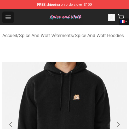
FREE
shipping on orders over $100
Spice And Wolf Store - Official Spice And Wolf Merchand
Open menu
Accueil
/
Spice And Wolf Vêtements
/
Spice And Wolf Hoodies