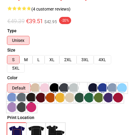
(4 customer reviews)
€49.39
€39.51
-20%
$42.95
Type
Unisex
Size
S
M
L
XL
2XL
3XL
4XL
5XL
Color
Default
Print Location