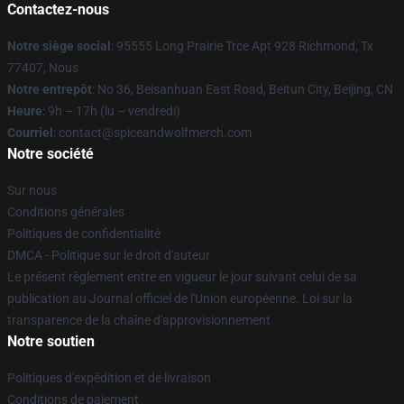
Contactez-nous
Notre siège social
: 95555 Long Prairie Trce Apt 928 Richmond, Tx
77407, Nous
Notre entrepôt
: No 36, Beisanhuan East Road, Beitun City, Beijing, CN
Heure
: 9h – 17h (lu – vendredi)
Courriel
: contact@spiceandwolfmerch.com
Notre société
Sur nous
Conditions générales
Politiques de confidentialité
DMCA - Politique sur le droit d'auteur
Le présent règlement entre en vigueur le jour suivant celui de sa
publication au Journal officiel de l'Union européenne. Loi sur la
transparence de la chaîne d'approvisionnement
Notre soutien
Politiques d'expédition et de livraison
Conditions de paiement