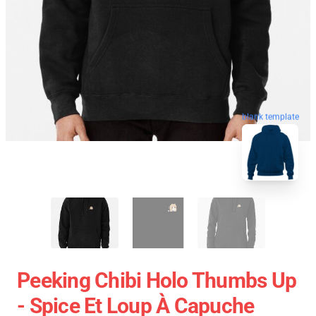
blank template
Peeking Chibi Holo Thumbs Up
- Spice Et Loup À Capuche