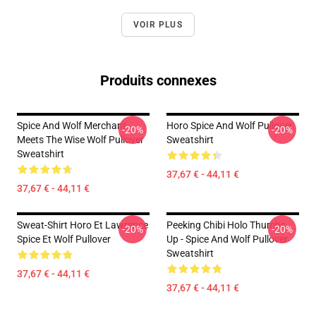
VOIR PLUS
Produits connexes
Spice And Wolf Merchant
Horo Spice And Wolf Pullover
-20%
-20%
Meets The Wise Wolf Pullover
Sweatshirt
Sweatshirt
37,67 € - 44,11 €
37,67 € - 44,11 €
Sweat-Shirt Horo Et Lawrence
Peeking Chibi Holo Thumbs
-20%
-20%
Spice Et Wolf Pullover
Up - Spice And Wolf Pullover
Sweatshirt
37,67 € - 44,11 €
37,67 € - 44,11 €