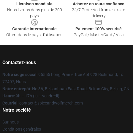
Livraison mondiale
Achetez en toute confiance
Nous livrons dans plus de 200
24/7 Protected from clicks to
pays
delivery
Garantie internationale
Paiement 100% sécurisé
Offert dans le pays d'utilisation
PayPal / MasterCard / Visa
Contactez-nous
Notre siège social
: 95555 Long Prairie Trce Apt 928 Richmond, Tx
77407, Nous
Notre entrepôt
: No 36, Beisanhuan East Road, Beitun City, Beijing, CN
Heure
: 9h – 17h (lu – vendredi)
Courriel
: contact@spiceandwolfmerch.com
Notre société
Sur nous
Conditions générales