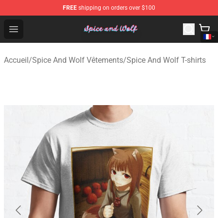
FREE
shipping on orders over $100
Spice And Wolf Store - Official Spice And Wolf Merchand
Open menu
Accueil
/
Spice And Wolf Vêtements
/
Spice And Wolf T-shirts