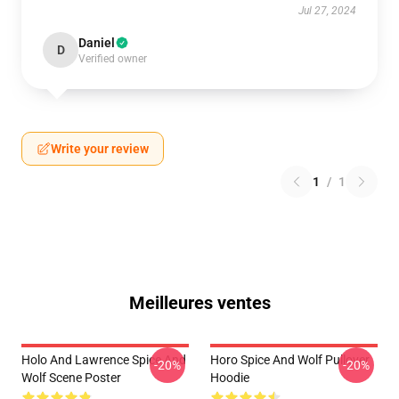
Jul 27, 2024
Daniel
D
Verified owner
Write your review
1
/
1
Meilleures ventes
Holo And Lawrence Spice And
Horo Spice And Wolf Pullover
-20%
-20%
Wolf Scene Poster
Hoodie