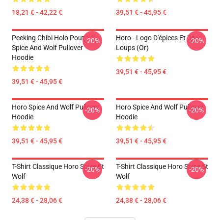
18,21 € - 42,22 €
39,51 € - 45,95 €
Peeking Chibi Holo Pout -
Horo - Logo D'épices Et De
-20%
-20%
Spice And Wolf Pullover
Loups (or)
Hoodie
39,51 € - 45,95 €
39,51 € - 45,95 €
Horo Spice And Wolf Pullover
Horo Spice And Wolf Pullover
-20%
-20%
Hoodie
Hoodie
39,51 € - 45,95 €
39,51 € - 45,95 €
T-Shirt Classique Horo Spice Et
T-Shirt Classique Horo Spice Et
-20%
-20%
Wolf
Wolf
24,38 € - 28,06 €
24,38 € - 28,06 €