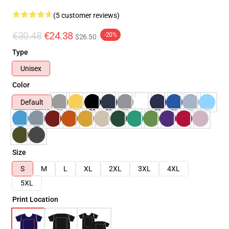
(5 customer reviews)
€30.48
€24.38
-20%
$26.50
Type
Unisex
Color
Default
Size
S
M
L
XL
2XL
3XL
4XL
5XL
Print Location