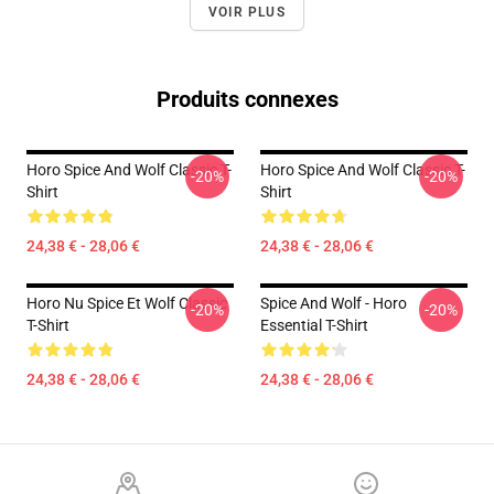
VOIR PLUS
Produits connexes
Horo Spice And Wolf Classic T-
Horo Spice And Wolf Classic T-
-20%
-20%
Shirt
Shirt
24,38 € - 28,06 €
24,38 € - 28,06 €
Horo Nu Spice Et Wolf Classic
Spice And Wolf - Horo
-20%
-20%
T-Shirt
Essential T-Shirt
24,38 € - 28,06 €
24,38 € - 28,06 €
Footer