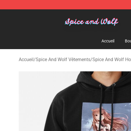
Spice And Wolf Store - Official Spice And Wolf Merch
Accueil
Bou
Accueil
/
Spice And Wolf Vêtements
/
Spice And Wolf Ho