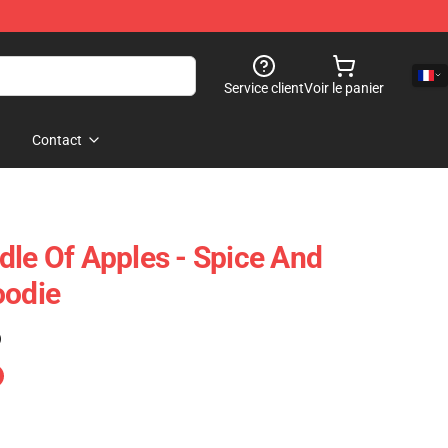
Service client
Voir le panier
Contact
dle Of Apples - Spice And
oodie
)