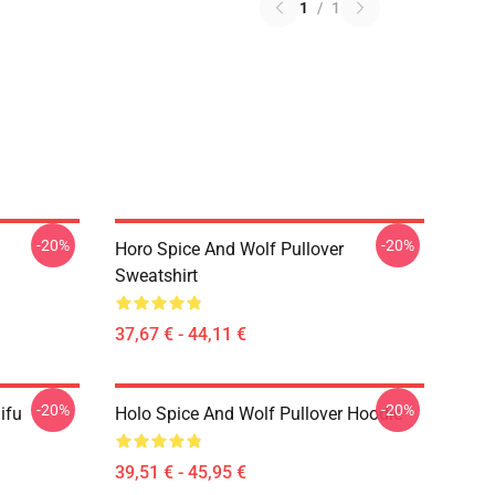
1
/
1
-20%
-20%
Horo Spice And Wolf Pullover
Sweatshirt
37,67 € - 44,11 €
-20%
-20%
ifu
Holo Spice And Wolf Pullover Hoodie
39,51 € - 45,95 €