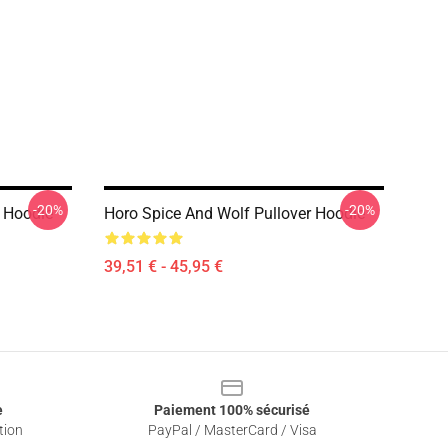
-20%
-20%
r Hoodie
Horo Spice And Wolf Pullover Hoodie
39,51 € - 45,95 €
e
Paiement 100% sécurisé
tion
PayPal / MasterCard / Visa