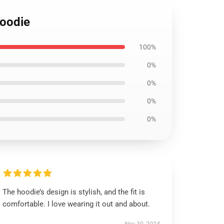
Hoodie
100%
0%
0%
0%
0%
The hoodie’s design is stylish, and the fit is
comfortable. I love wearing it out and about.