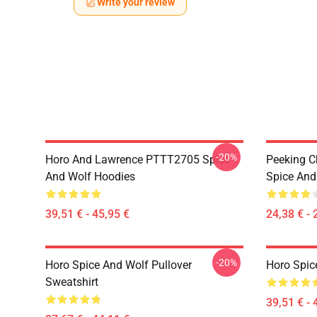
Write your review
-20%
Horo And Lawrence PTTT2705 Spice
Peeking C
And Wolf Hoodies
Spice And 
39,51 € - 45,95 €
24,38 € - 
-20%
Horo Spice And Wolf Pullover
Horo Spic
Sweatshirt
39,51 € - 