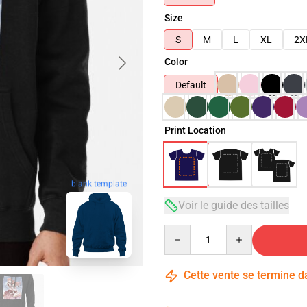
Size
S
M
L
XL
2X
Color
Default
Print Location
blank template
Voir le guide des tailles
Quantity
Cette vente se termine 