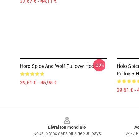
37,67 € - 44,11 €
-20%
Horo Spice And Wolf Pullover Hoodie
Holo Spic
Pullover 
39,51 € - 45,95 €
39,51 € - 
Footer
Livraison mondiale
Ac
Nous livrons dans plus de 200 pays
24/7 Pr