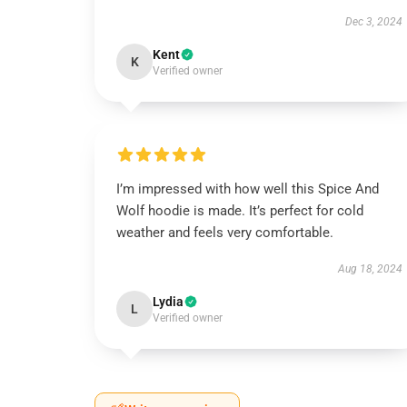
Dec 3, 2024
Kent
K
Verified owner
I’m impressed with how well this Spice And
Wolf hoodie is made. It’s perfect for cold
weather and feels very comfortable.
Aug 18, 2024
Lydia
L
Verified owner