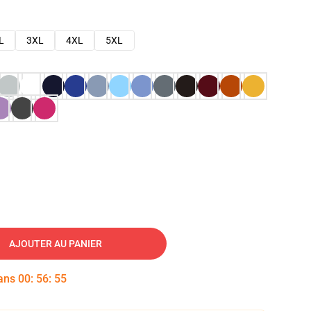
L
3XL
4XL
5XL
AJOUTER AU PANIER
dans
00
:
56
:
54