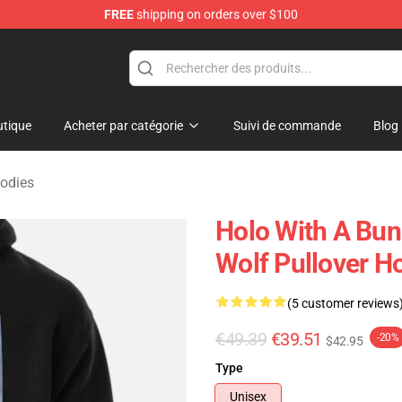
FREE
shipping on orders over $100
andise Shop
tique
Acheter par catégorie
Suivi de commande
Blog
odies
Holo With A Bun
Wolf Pullover H
(5 customer reviews
€49.39
€39.51
-20%
$42.95
Type
Unisex