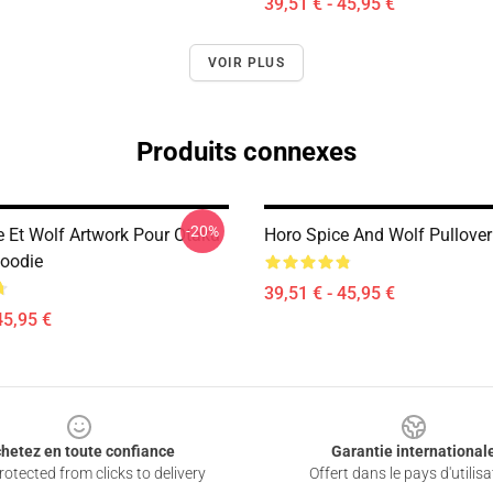
39,51 € - 45,95 €
VOIR PLUS
Produits connexes
-20%
e Et Wolf Artwork Pour Otaku
Horo Spice And Wolf Pullove
Hoodie
39,51 € - 45,95 €
45,95 €
hetez en toute confiance
Garantie international
otected from clicks to delivery
Offert dans le pays d'utilisa