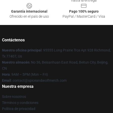
hasta la entrega
Garantía internacional
Pago 100% seguro
Ofrecido en el país de uso
PayPal / MasterCard / Visa
Contáctenos
Nuestra oficina principal
: 95555 Long Prairie Trce Apt 928 Richmond,
Tx 77407, Us
Nuestro almacén
: No 36, Beisanhuan East Road, Beitun City, Beijing,
CN
Hora
: 9AM – 5PM (Mon – Fri)
Email
: contact@spiceandwolfmerch.com
Nuestra empresa
Sobre nosotros
Términos y condiciones
Política de privacidad