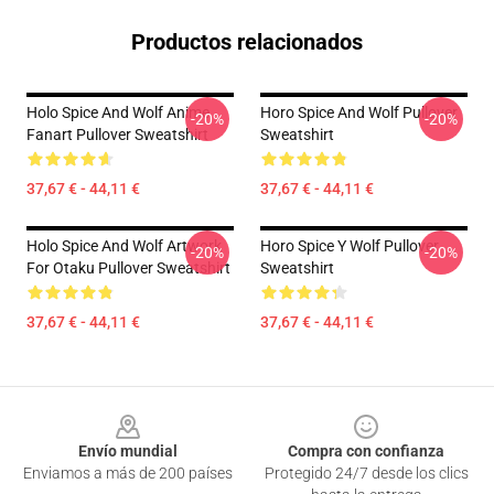
Productos relacionados
Holo Spice And Wolf Anime
Horo Spice And Wolf Pullover
-20%
-20%
Fanart Pullover Sweatshirt
Sweatshirt
37,67 € - 44,11 €
37,67 € - 44,11 €
Holo Spice And Wolf Artwork
Horo Spice Y Wolf Pullover
-20%
-20%
For Otaku Pullover Sweatshirt
Sweatshirt
37,67 € - 44,11 €
37,67 € - 44,11 €
Footer
Envío mundial
Compra con confianza
Enviamos a más de 200 países
Protegido 24/7 desde los clics