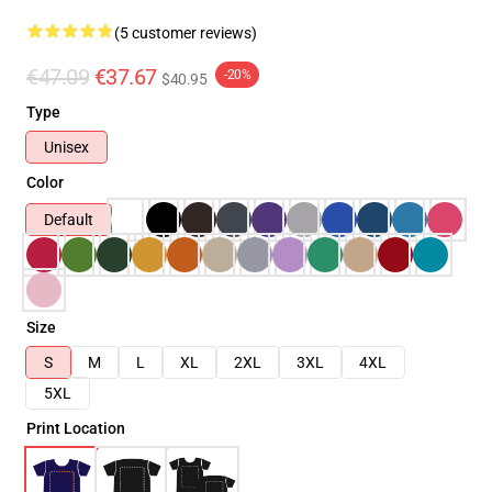
(5 customer reviews)
€47.09
€37.67
-20%
$40.95
Type
Unisex
Color
Default
Size
S
M
L
XL
2XL
3XL
4XL
5XL
Print Location