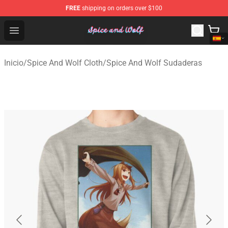
FREE
shipping on orders over $100
Spice And Wolf Store - Official Spice And Wolf Merchand
Open menu
Inicio
/
Spice And Wolf Cloth
/
Spice And Wolf Sudaderas