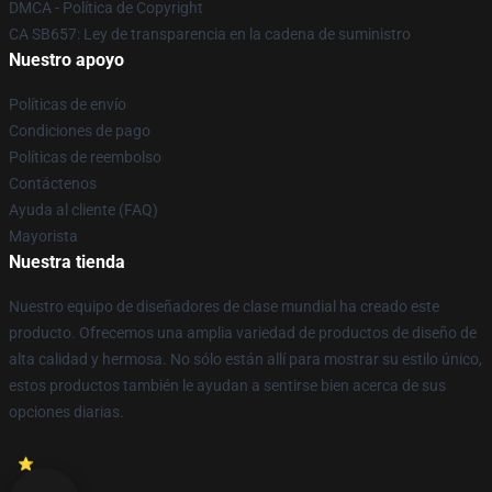
DMCA - Política de Copyright
CA SB657: Ley de transparencia en la cadena de suministro
Nuestro apoyo
Políticas de envío
Condiciones de pago
Políticas de reembolso
Contáctenos
Ayuda al cliente (FAQ)
Mayorista
Nuestra tienda
Nuestro equipo de diseñadores de clase mundial ha creado este
producto. Ofrecemos una amplia variedad de productos de diseño de
alta calidad y hermosa. No sólo están allí para mostrar su estilo único,
estos productos también le ayudan a sentirse bien acerca de sus
opciones diarias.