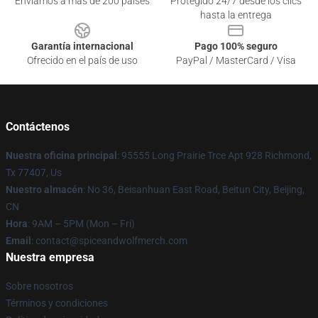
Enviamos a más de 200 países
Protegido 24/7 desde los clics
hasta la entrega
Garantía internacional
Pago 100% seguro
Ofrecido en el país de uso
PayPal / MasterCard / Visa
Contáctenos
Nuestra oficina principal
: 95555 Long Prairie Trce Apt 928 Richmond,
Tx 77407, Us
Nuestro almacén
: No 36, Beisanhuan East Road, Beitun City, Beijing,
CN
Hora
: 9AM – 5PM (Mon – Fri)
Email
: contact@spiceandwolfmerch.com
Nuestra empresa
Sobre nosotros
Términos y condiciones