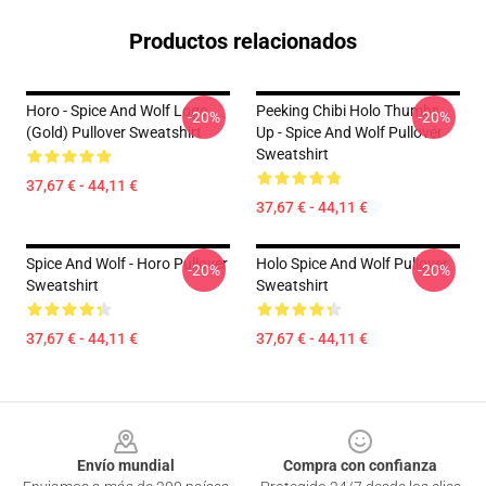
Productos relacionados
Horo - Spice And Wolf Logo
Peeking Chibi Holo Thumbs
-20%
-20%
(Gold) Pullover Sweatshirt
Up - Spice And Wolf Pullover
Sweatshirt
37,67 € - 44,11 €
37,67 € - 44,11 €
Spice And Wolf - Horo Pullover
Holo Spice And Wolf Pullover
-20%
-20%
Sweatshirt
Sweatshirt
37,67 € - 44,11 €
37,67 € - 44,11 €
Footer
Envío mundial
Compra con confianza