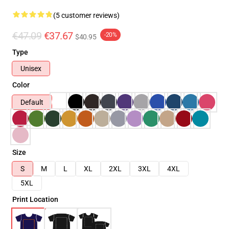
(5 customer reviews)
€47.09
€37.67
-20%
$40.95
Type
Unisex
Color
Default
Size
S
M
L
XL
2XL
3XL
4XL
5XL
Print Location