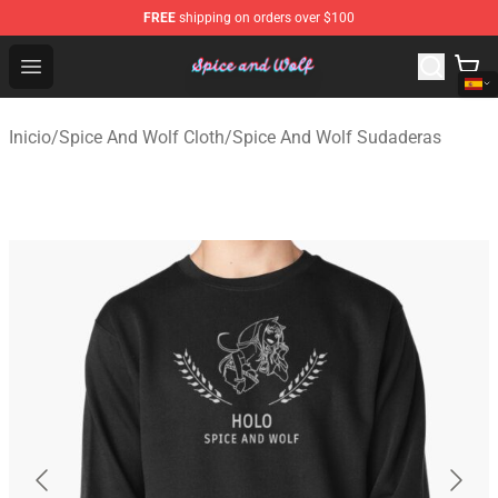
FREE
shipping on orders over $100
Spice And Wolf Store - Official Spice And Wolf Merchand
Open menu
Inicio
/
Spice And Wolf Cloth
/
Spice And Wolf Sudaderas