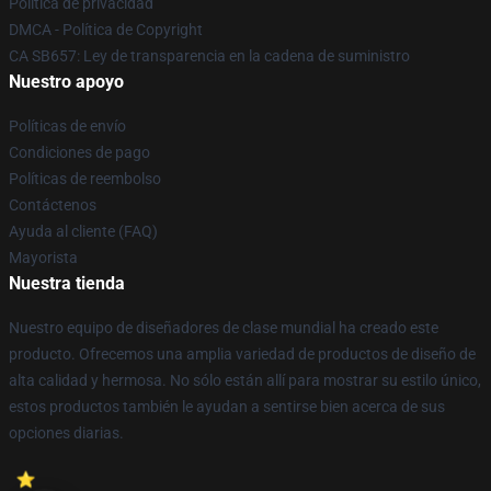
Política de privacidad
DMCA - Política de Copyright
CA SB657: Ley de transparencia en la cadena de suministro
Nuestro apoyo
Políticas de envío
Condiciones de pago
Políticas de reembolso
Contáctenos
Ayuda al cliente (FAQ)
Mayorista
Nuestra tienda
Nuestro equipo de diseñadores de clase mundial ha creado este
producto. Ofrecemos una amplia variedad de productos de diseño de
alta calidad y hermosa. No sólo están allí para mostrar su estilo único,
estos productos también le ayudan a sentirse bien acerca de sus
opciones diarias.