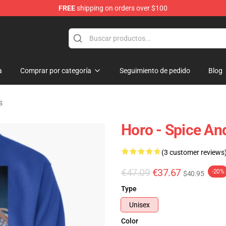
FREE
shipping on orders over $100
andise Shop
a
Comprar por categoría
Seguimiento de pedido
Blog
s
Horo - Spice An
(3 customer reviews
€47.09
€37.67
-20%
$40.95
Type
Unisex
Color