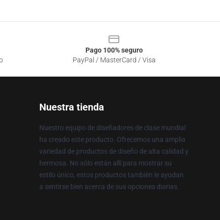
Pago 100% seguro
o
PayPal / MasterCard / Visa
Nuestra tienda
Nuestro equipo de diseñadores de clase mundial
ha creado este producto. Ofrecemos una amplia
variedad de productos de diseño de alta calidad y
hermosa. No sólo están allí para mostrar su
estilo único, estos productos también le ayudan
a sentirse bien acerca de sus opciones diarias.