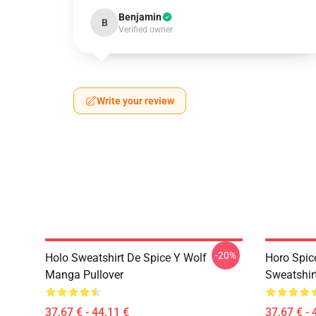
Benjamin
B
Verified owner
Write your review
-20%
Holo Sweatshirt De Spice Y Wolf
Horo Spic
Manga Pullover
Sweatshir
37,67 € - 44,11 €
37,67 € - 