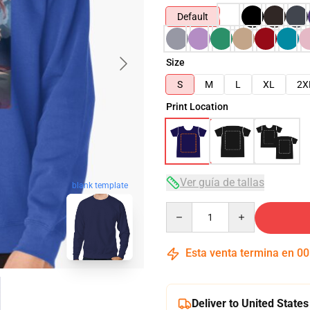
Default
Size
S
M
L
XL
2X
Print Location
Ver guía de tallas
blank template
Quantity
Esta venta termina en
00
Deliver to United States