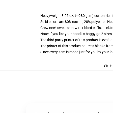
Heavyweight 8.25 oz. (~280 gsm) cotton-rich 
Solid colors are 80% cotton, 20% polyester. He
Crew neck sweatshirt with ribbed cuffs, neck
Note: If you like your hoodies baggy go 2 sizes
The third party printer of this product is eval
The printer of this product sources blanks fro
Since every item is made just for you by your loc
SKU
: