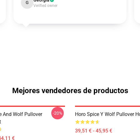
Georgia
G
Verified owner
Mejores vendedores de productos
-20%
e And Wolf Pullover
Horo Spice Y Wolf Pullover H
t
39,51 € - 45,95 €
44,11 €