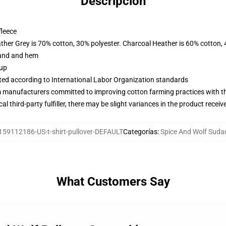
Descripción
fleece
ather Grey is 70% cotton, 30% polyester. Charcoal Heather is 60% cotton,
band and hem
 up
uated according to International Labor Organization standards
m manufacturers committed to improving cotton farming practices with the
al third-party fulfiller, there may be slight variances in the product receiv
159112186-US-t-shirt-pullover-DEFAULT
Categorías
:
Spice And Wolf Suda
What Customers Say