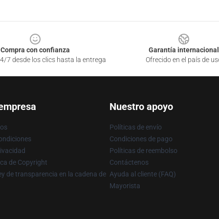
Compra con confianza
Garantía internacional
4/7 desde los clics hasta la entrega
Ofrecido en el país de us
 empresa
Nuestro apoyo
ros
Políticas de envío
ondiciones
Condiciones de pago
rivacidad
Políticas de reembolso
ica de Copyright
Contáctenos
y de transparencia en la cadena de
Ayuda al cliente (FAQ)
Mayorista