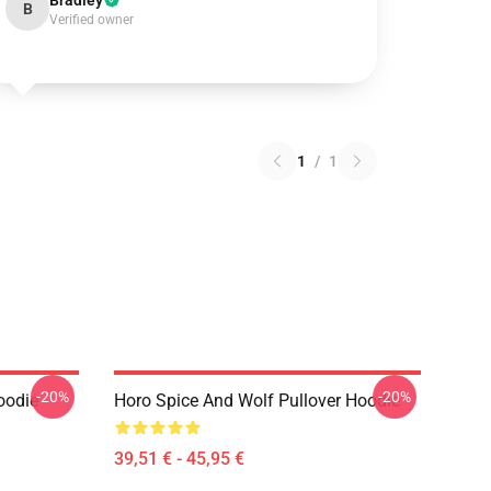
Bradley
B
Verified owner
1
/
1
-20%
-20%
oodie
Horo Spice And Wolf Pullover Hoodie
39,51 € - 45,95 €