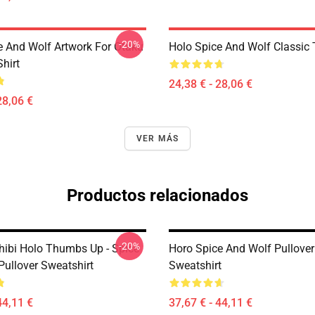
-20%
e And Wolf Artwork For Otaku
Holo Spice And Wolf Classic T
Shirt
24,38 € - 28,06 €
28,06 €
VER MÁS
Productos relacionados
-20%
hibi Holo Thumbs Up - Spice
Horo Spice And Wolf Pullover
Pullover Sweatshirt
Sweatshirt
44,11 €
37,67 € - 44,11 €