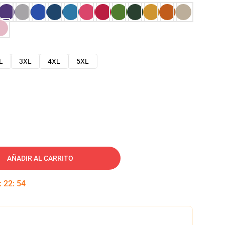
L
3XL
4XL
5XL
AÑADIR AL CARRITO
:
22
:
53