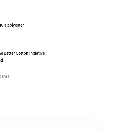
 40% polyester
 Better Cotton Initiative
ed
deras
,